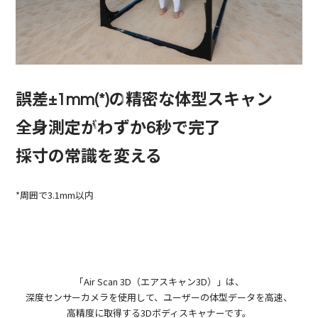
誤差±1mm(*)の
精密な体型スキャン​
全身測定が
わずか6秒で完了
採寸の常識を変える​
*周囲で3.1mm以内
「Air Scan 3D（エアスキャン3D）」は、
深度センサーカメラを使用して、
ユーザーの体型データを高速、
高精度に取得する
3Dボディスキャナーです。