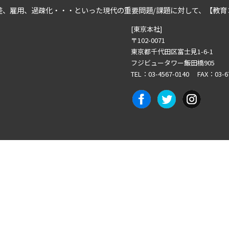
差、雇用、過疎化・・・といった
現代の重要問題/課題に対して、
【教育
[東京本社]
〒102-0071
東京都千代田区富士見1-6-1
フジビュータワー飯田橋905
TEL：03-4567-0140 FAX：03-6