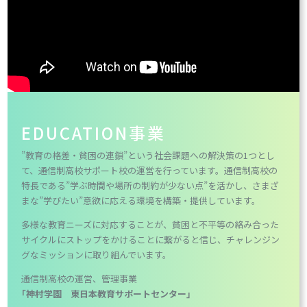
EDUCATION事業
”教育の格差・貧困の連鎖”という社会課題への解決策の1つとし
て、通信制高校サポート校の運営を行っています。通信制高校の
特長である”学ぶ時間や場所の制約が少ない点”を活かし、さまざ
まな”学びたい”意欲に応える環境を構築・提供しています。
多様な教育ニーズに対応することが、貧困と不平等の絡み合った
サイクルにストップをかけることに繋がると信じ、チャレンジン
グなミッションに取り組んでいます。
通信制高校の運営、管理事業
｢神村学園 東日本教育サポートセンター｣