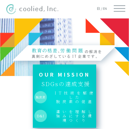
English
OUR MISSION
SDGsの達成支援
IT技術を駆使
した
脱炭素の促進
違いを理解し
強みにする環
境つくり