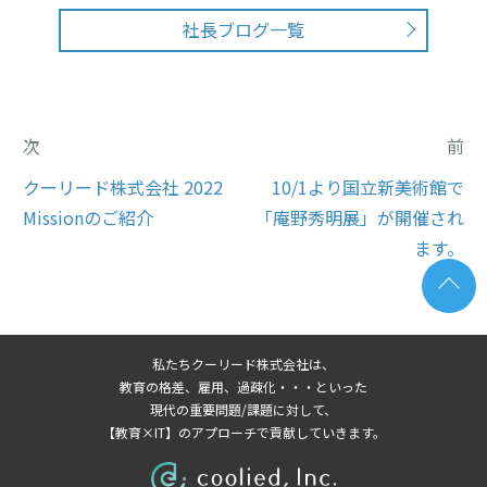
社長ブログ一覧
次
前
クーリード株式会社 2022
10/1より国立新美術館で
Missionのご紹介
「庵野秀明展」が開催され
ます。
私たちクーリード株式会社は、
教育の格差、雇用、過疎化・・・といった
現代の重要問題/課題に対して、
【教育×IT】のアプローチで貢献していきます。