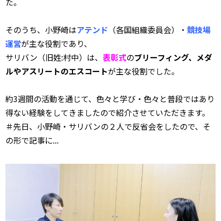
た。

そのうち、小野崎は
アテンド
（各国組織委員会）・
競技場
運営
が主な役割であり、

サリバン（旧姓:村中）は、
表彰式
の
ブリーフィング、メダ
ルやアスリートのエスコート
が主な役割でした。

約3週間の活動を通じて、色々と学び・色々と普段ではあり
得ない経験をしてきましたので紹介させていただきます。

＃先日、小野崎・サリバンの２人で反省会をしたので、そ
の形で記事に...
