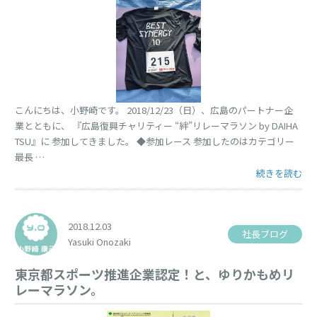
こんにちは、小野崎です。 2018/12/23（日）、広島のパートナー企
業とともに、 『広島復興チャリティー “絆”リレーマラソン by DAIHA
TSU』に 参加してきました。 ◆参加レース 参加したのはカテゴリー
最長 …
“初優勝！！” 
続きを読む
2018.12.03
社長ブログ
Yasuki Onozaki
東京都スポーツ推進企業認定！と、ゆりかもめリ
レーマラソン。