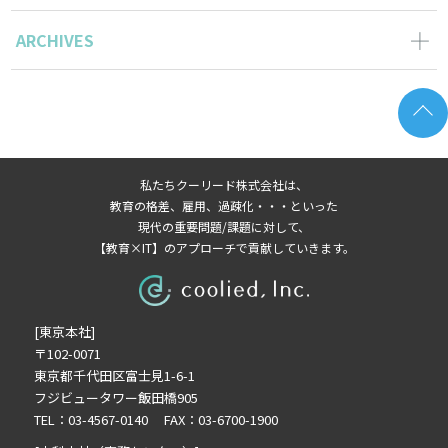
ARCHIVES
2024年5月の記事一覧(1)
2023年12月の記事一覧(1)
2023年11月の記事一覧(1)
2022年9月の記事一覧(1)
私たちクーリード株式会社は、
2022年8月の記事一覧(1)
教育の格差、雇用、過疎化・・・といった
2022年7月の記事一覧(1)
現代の重要問題/課題に対して、
【教育×IT】のアプローチで貢献していきます。
2022年5月の記事一覧(3)
2022年4月の記事一覧(1)
2022年3月の記事一覧(1)
[東京本社]
2022年2月の記事一覧(1)
〒102-0071
2022年1月の記事一覧(1)
東京都千代田区富士見1-6-1
2021年11月の記事一覧(1)
フジビュータワー飯田橋905
2021年9月の記事一覧(4)
TEL：03-4567-0140 FAX：03-6700-1900
2021年8月の記事一覧(3)