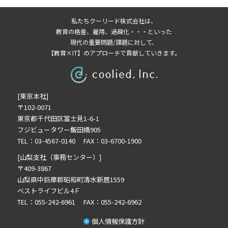
2025年9月の記事一覧(1)
私たちクーリード株式会社は、
2025年8月の記事一覧(1)
教育の格差、雇用、過疎化・・・といった
2025年6月の記事一覧(1)
現代の重要問題/課題に対して、
【教育×IT】のアプローチで貢献していきます。
2025年4月の記事一覧(1)
2025年3月の記事一覧(1)
2025年2月の記事一覧(1)
[東京本社]
2024年9月の記事一覧(1)
〒102-0071
2024年6月の記事一覧(1)
東京都千代田区富士見1-6-1
2024年5月の記事一覧(2)
フジビュータワー飯田橋905
2024年3月の記事一覧(2)
TEL：03-4567-0140 FAX：03-6700-1900
2023年10月の記事一覧(1)
[山梨支社（事務センター）]
2023年3月の記事一覧(2)
〒409-3867
山梨県中巨摩郡昭和町清水新居1559
2022年12月の記事一覧(1)
ベストライフビル4Ｆ
2022年8月の記事一覧(1)
TEL：055-242-6961 FAX：055-242-6962
2022年6月の記事一覧(1)
個人情報保護方針
2022年5月の記事一覧(1)