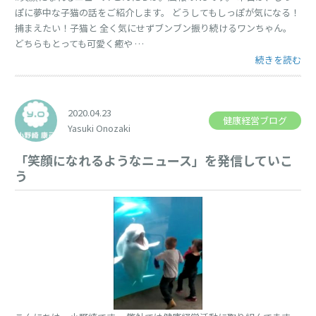
ぽに夢中な子猫の話をご紹介します。 どうしてもしっぽが気になる！
捕まえたい！子猫と 全く気にせずブンブン振り続けるワンちゃん。
どちらもとっても可愛く癒や …
“しっぽに夢中
続きを読む
2020.04.23
健康経営ブログ
Yasuki Onozaki
「笑顔になれるようなニュース」を発信していこ
う