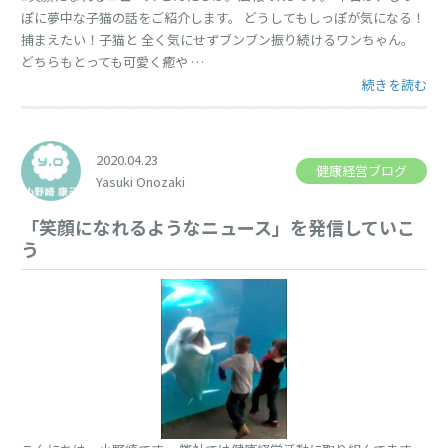
ぽに夢中な子猫の話をご紹介します。 どうしてもしっぽが気になる！
捕まえたい！子猫と 全く気にせずブンブン振り続けるワンちゃん。
どちらもとっても可愛く癒や …
“しっぽに夢中
続きを読む
2020.04.23
健康経営ブログ
Yasuki Onozaki
「笑顔になれるようなニュース」を発信していこ
う