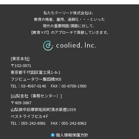
2026年3月の記事一覧(2)
私たちクーリード株式会社は、
2026年2月の記事一覧(3)
教育の格差、雇用、過疎化・・・といった
2026年1月の記事一覧(3)
現代の重要問題/課題に対して、
【教育×IT】のアプローチで貢献していきます。
2025年11月の記事一覧(2)
2025年10月の記事一覧(1)
2025年9月の記事一覧(1)
[東京本社]
2025年8月の記事一覧(2)
〒102-0071
2025年7月の記事一覧(3)
東京都千代田区富士見1-6-1
2025年6月の記事一覧(3)
フジビュータワー飯田橋905
2025年4月の記事一覧(1)
TEL：03-4567-0140 FAX：03-6700-1900
2025年3月の記事一覧(1)
[山梨支社（事務センター）]
2025年2月の記事一覧(1)
〒409-3867
山梨県中巨摩郡昭和町清水新居1559
2024年12月の記事一覧(1)
ベストライフビル4Ｆ
2024年10月の記事一覧(2)
TEL：055-242-6961 FAX：055-242-6962
2024年9月の記事一覧(3)
個人情報保護方針
2024年8月の記事一覧(1)