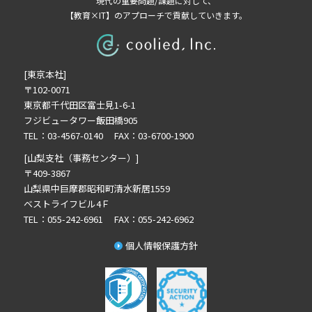
現代の重要問題/課題に対して、
【教育×IT】のアプローチで貢献していきます。
2025年4月の記事一覧(1)
2025年3月の記事一覧(1)
2025年2月の記事一覧(1)
[東京本社]
2024年9月の記事一覧(1)
〒102-0071
2024年6月の記事一覧(1)
東京都千代田区富士見1-6-1
2024年5月の記事一覧(2)
フジビュータワー飯田橋905
2024年3月の記事一覧(2)
TEL：03-4567-0140 FAX：03-6700-1900
2023年10月の記事一覧(1)
[山梨支社（事務センター）]
2023年3月の記事一覧(2)
〒409-3867
山梨県中巨摩郡昭和町清水新居1559
2022年12月の記事一覧(1)
ベストライフビル4Ｆ
2022年8月の記事一覧(1)
TEL：055-242-6961 FAX：055-242-6962
2022年6月の記事一覧(1)
個人情報保護方針
2022年5月の記事一覧(1)
2022年4月の記事一覧(1)
2022年3月の記事一覧(1)
2022年2月の記事一覧(1)