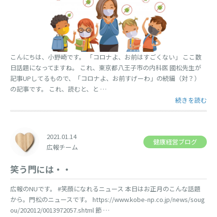
こんにちは、小野崎です。 「コロナよ、お前はすごくない」 ここ数
日話題になってますね。 これ、東京都八王子市の内科医 國松先生が
記事UPしてるもので、「コロナよ、お前すげーわ」の続編（対？）
の記事です。 これ、読むと、と …
“「コロナよ、
続きを読む
2021.01.14
健康経営ブログ
広報チーム
笑う門には・・
広報のNUです。 #笑顔になれるニュース 本日はお正月のこんな話題
から。門松のニュースです。 https://www.kobe-np.co.jp/news/soug
ou/202012/0013972057.shtml 節 …