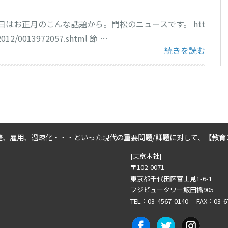
本日はお正月のこんな話題から。門松のニュースです。 htt
2012/0013972057.shtml 節 …
“笑う門には・・”
続きを読む
差、雇用、過疎化・・・といった
現代の重要問題/課題に対して、
【教育
[東京本社]
〒102-0071
東京都千代田区富士見1-6-1
フジビュータワー飯田橋905
TEL：03-4567-0140 FAX：03-6