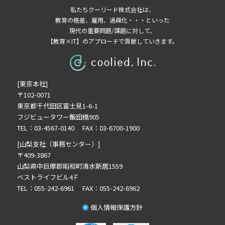
2022年9月の記事一覧(1)
私たちクーリード株式会社は、
2022年8月の記事一覧(1)
教育の格差、雇用、過疎化・・・といった
2022年7月の記事一覧(1)
現代の重要問題/課題に対して、
【教育×IT】のアプローチで貢献していきます。
2022年5月の記事一覧(3)
2022年4月の記事一覧(1)
2022年3月の記事一覧(1)
[東京本社]
2022年2月の記事一覧(1)
〒102-0071
2022年1月の記事一覧(1)
東京都千代田区富士見1-6-1
2021年11月の記事一覧(1)
フジビュータワー飯田橋905
2021年9月の記事一覧(4)
TEL：03-4567-0140 FAX：03-6700-1900
2021年8月の記事一覧(3)
[山梨支社（事務センター）]
2021年6月の記事一覧(2)
〒409-3867
山梨県中巨摩郡昭和町清水新居1559
2021年4月の記事一覧(5)
ベストライフビル4Ｆ
2021年2月の記事一覧(5)
TEL：055-242-6961 FAX：055-242-6962
2021年1月の記事一覧(1)
個人情報保護方針
2020年12月の記事一覧(3)