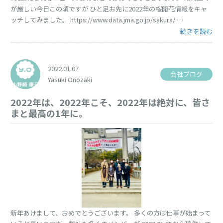
が厳しい今日この頃ですが ひと足お先に2022年の桜開花情報をキャ
ッチしてみました。 https://www.data.jma.go.jp/sakura/ …
“桜情報2022” 
続きを読む
2022.01.07
会社ブログ
Yasuki Onozaki
2022年は、2022年こそ、2022年は絶対に、皆さ
まと最高の1年に。
新年あけまして、おめでとうございます。 多くの方は仕事が始まって