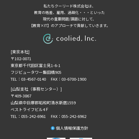
2026年3月の記事一覧(2)
私たちクーリード株式会社は、
2026年2月の記事一覧(3)
教育の格差、雇用、過疎化・・・といった
2026年1月の記事一覧(3)
現代の重要問題/課題に対して、
【教育×IT】のアプローチで貢献していきます。
2025年11月の記事一覧(2)
2025年10月の記事一覧(1)
2025年9月の記事一覧(1)
[東京本社]
2025年8月の記事一覧(2)
〒102-0071
2025年7月の記事一覧(3)
東京都千代田区富士見1-6-1
2025年6月の記事一覧(3)
フジビュータワー飯田橋905
2025年4月の記事一覧(1)
TEL：03-4567-0140 FAX：03-6700-1900
2025年3月の記事一覧(1)
[山梨支社（事務センター）]
2025年2月の記事一覧(1)
〒409-3867
山梨県中巨摩郡昭和町清水新居1559
2024年12月の記事一覧(1)
ベストライフビル4Ｆ
2024年10月の記事一覧(2)
TEL：055-242-6961 FAX：055-242-6962
2024年9月の記事一覧(3)
個人情報保護方針
2024年8月の記事一覧(1)