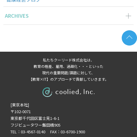
ARCHIVES
2026年6月の記事一覧(2)
2026年5月の記事一覧(1)
2026年4月の記事一覧(3)
2026年3月の記事一覧(2)
私たちクーリード株式会社は、
2026年2月の記事一覧(3)
教育の格差、雇用、過疎化・・・といった
2026年1月の記事一覧(3)
現代の重要問題/課題に対して、
【教育×IT】のアプローチで貢献していきます。
2025年11月の記事一覧(2)
2025年10月の記事一覧(1)
2025年9月の記事一覧(1)
[東京本社]
2025年8月の記事一覧(2)
〒102-0071
2025年7月の記事一覧(3)
東京都千代田区富士見1-6-1
2025年6月の記事一覧(3)
フジビュータワー飯田橋905
2025年4月の記事一覧(1)
TEL：03-4567-0140 FAX：03-6700-1900