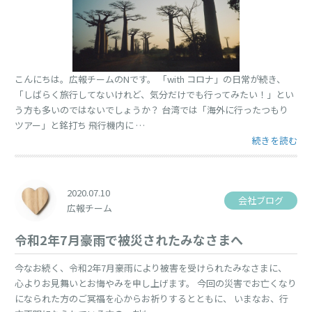
こんにちは。広報チームのNです。 「with コロナ」の日常が続き、
「しばらく旅行してないけれど、気分だけでも行ってみたい！」とい
う方も多いのではないでしょうか？ 台湾では「海外に行ったつもり
ツアー」と銘打ち 飛行機内に …
“海外旅行に行
続きを読む
2020.07.10
会社ブログ
広報チーム
令和2年7月豪雨で被災されたみなさまへ
今なお続く、令和2年7月豪雨により被害を受けられたみなさまに、
心よりお見舞いとお悔やみを申し上げます。 今回の災害でお亡くなり
になられた方のご冥福を心からお祈りするとともに、 いまなお、行