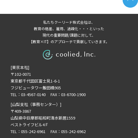
2026年4月の記事一覧(3)
2026年3月の記事一覧(2)
私たちクーリード株式会社は、
2026年2月の記事一覧(3)
教育の格差、雇用、過疎化・・・といった
2026年1月の記事一覧(3)
現代の重要問題/課題に対して、
【教育×IT】のアプローチで貢献していきます。
2025年11月の記事一覧(2)
2025年10月の記事一覧(1)
2025年9月の記事一覧(1)
[東京本社]
2025年8月の記事一覧(2)
〒102-0071
2025年7月の記事一覧(3)
東京都千代田区富士見1-6-1
2025年6月の記事一覧(3)
フジビュータワー飯田橋905
2025年4月の記事一覧(1)
TEL：03-4567-0140 FAX：03-6700-1900
2025年3月の記事一覧(1)
[山梨支社（事務センター）]
2025年2月の記事一覧(1)
〒409-3867
山梨県中巨摩郡昭和町清水新居1559
2024年12月の記事一覧(1)
ベストライフビル4Ｆ
2024年10月の記事一覧(2)
TEL：055-242-6961 FAX：055-242-6962
2024年9月の記事一覧(3)