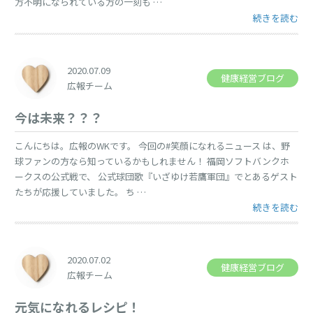
方不明になられている方の一刻も …
“令和2年7月
続きを読む
2020.07.09
健康経営ブログ
広報チーム
今は未来？？？
こんにちは。広報のWKです。 今回の#笑顔になれるニュース は、野
球ファンの方なら知っているかもしれません！ 福岡ソフトバンクホ
ークスの公式戦で、 公式球団歌『いざゆけ若鷹軍団』でとあるゲスト
たちが応援していました。 ち …
“今は未来？？？
続きを読む
2020.07.02
健康経営ブログ
広報チーム
元気になれるレシピ！