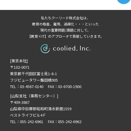
2025年10月の記事一覧(1)
2025年9月の記事一覧(1)
私たちクーリード株式会社は、
2025年8月の記事一覧(1)
教育の格差、雇用、過疎化・・・といった
2025年6月の記事一覧(1)
現代の重要問題/課題に対して、
【教育×IT】のアプローチで貢献していきます。
2025年4月の記事一覧(1)
2025年3月の記事一覧(1)
2025年2月の記事一覧(1)
[東京本社]
2024年9月の記事一覧(1)
〒102-0071
2024年6月の記事一覧(1)
東京都千代田区富士見1-6-1
2024年5月の記事一覧(2)
フジビュータワー飯田橋905
2024年3月の記事一覧(2)
TEL：03-4567-0140 FAX：03-6700-1900
2023年10月の記事一覧(1)
[山梨支社（事務センター）]
2023年3月の記事一覧(2)
〒409-3867
山梨県中巨摩郡昭和町清水新居1559
2022年12月の記事一覧(1)
ベストライフビル4Ｆ
2022年8月の記事一覧(1)
TEL：055-242-6961 FAX：055-242-6962
2022年6月の記事一覧(1)