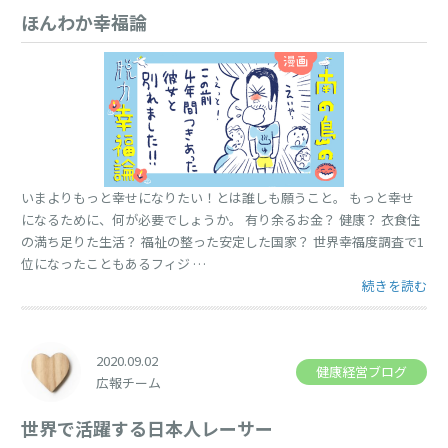
ほんわか幸福論
いまよりもっと幸せになりたい！とは誰しも願うこと。 もっと幸せ
になるために、何が必要でしょうか。 有り余るお金？ 健康？ 衣食住
の満ち足りた生活？ 福祉の整った安定した国家？ 世界幸福度調査で1
位になったこともあるフィジ …
“ほんわか幸福論
続きを読む
2020.09.02
健康経営ブログ
広報チーム
世界で活躍する日本人レーサー