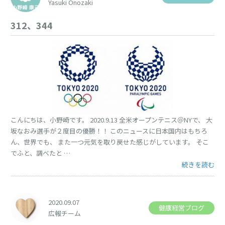
Yasuki Onozaki
312、344
こんにちは、小野崎です。 2020.9.13 全米オープンテニス＠NYで、 大
坂なおみ選手が２度目の優勝！！ このニュースに日本国内はもちろ
ん、世界でも、 また一つ元気を取り戻せた感じがしています。 そこ
でふと、調べたと …
“312、344” の
続きを読む
2020.09.07
健康経営ブログ
広報チーム