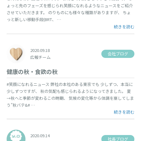
ょっと先のフェーズを感じられ笑顔になれるようなニュースをご紹介
させていただきます。 のりものにも様々な種類がありますが、 ちょ
っと新しい移動手段(BRT、 …
“ちょっと先の
続きを読む
2020.09.18
会社ブログ
広報チーム
健康の秋・食欲の秋
#笑顔になれるニュース 弊社の本社のある東京でも 少しずつ、本当に
少しずつですが、 秋の気配も感じられるようになってきました。 夏
→秋へと季節が変わるこの時期、 気候の変化等から体調を崩してしま
う”秋バテ&# …
“健康の秋・食
続きを読む
2020.09.14
社長ブログ