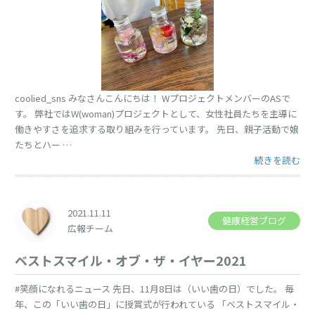
coolied_sns みなさんこんにちは！ WプロジェクトメンバーのASで
す。 弊社ではW(woman)プロジェクトとして、女性社員たちを主導に
働きやすさを追求する取り組みを行っています。 先日、親子活動で娘
たちとハー …
“親子活動” の
続きを読む
2021.11.11
健康経営ブログ
広報チーム
ベストスマイル・オブ・ザ・イヤー2021
#笑顔になれるニュース 先日、11月8日は（いい歯の日）でした。 毎
年、この「いい歯の日」に授賞式が行われている 「ベストスマイル・