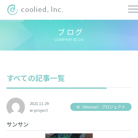
すべての記事
社長ブログ
チーフブログ
健康経営ブログ
ブログ
COMPANY BLOG
すべての記事一覧
2021.11.29
W（Woman）プロジェクト
w-project
サンサン