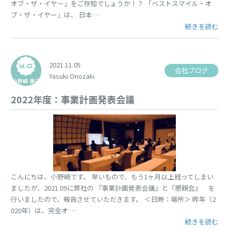
オブ・ザ・イヤー」をご存知でしょうか！？ 「ベストスマイル・オ
ブ・ザ・イヤー」は、 日本 …
“ベストスマイ
続きを読む
2021.11.05
会社ブログ
Yasuki Onozaki
2022年度：事業計画発表会議
こんにちは、小野崎です。 早いもので、もう1ヶ月以上経ってしまい
ましたが、2021.09に弊社の 『事業計画発表会議』と『懇親会』 を
行いましたので、報告させていただきます。 ＜日時：場所＞ 昨年（2
020年）は、完全オ …
“2022年度：
続きを読む