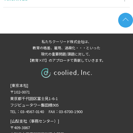
2026年6月の記事一覧(2)
2026年5月の記事一覧(1)
2026年4月の記事一覧(3)
2026年3月の記事一覧(2)
私たちクーリード株式会社は、
2026年2月の記事一覧(3)
教育の格差、雇用、過疎化・・・といった
2026年1月の記事一覧(3)
現代の重要問題/課題に対して、
【教育×IT】のアプローチで貢献していきます。
2025年11月の記事一覧(2)
2025年10月の記事一覧(1)
2025年9月の記事一覧(1)
[東京本社]
2025年8月の記事一覧(2)
〒102-0071
2025年7月の記事一覧(3)
東京都千代田区富士見1-6-1
2025年6月の記事一覧(3)
フジビュータワー飯田橋905
2025年4月の記事一覧(1)
TEL：03-4567-0140 FAX：03-6700-1900
2025年3月の記事一覧(1)
[山梨支社（事務センター）]
2025年2月の記事一覧(1)
〒409-3867