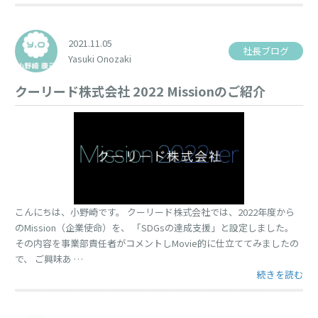
2021.11.05
社長ブログ
Yasuki Onozaki
クーリード株式会社 2022 Missionのご紹介
こんにちは、小野崎です。 クーリード株式会社では、2022年度から
のMission（企業使命）を、 「SDGsの達成支援」と設定しました。
その内容を事業部責任者がコメントしMovie的に仕立ててみましたの
で、 ご興味あ …
“クーリード株式会
続きを読む