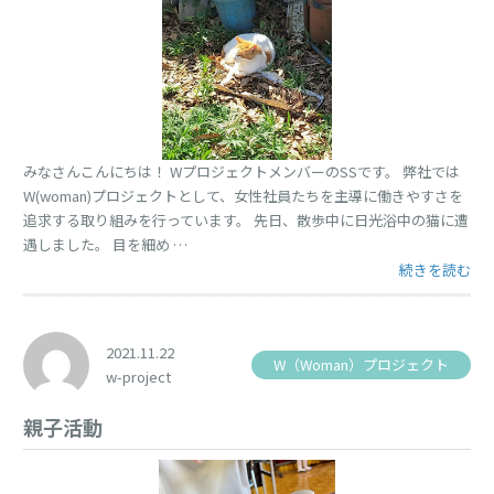
みなさんこんにちは！ WプロジェクトメンバーのSSです。 弊社では
W(woman)プロジェクトとして、女性社員たちを主導に働きやすさを
追求する取り組みを行っています。 先日、散歩中に日光浴中の猫に遭
遇しました。 目を細め …
“サンサン” の
続きを読む
2021.11.22
W（Woman）プロジェクト
w-project
親子活動