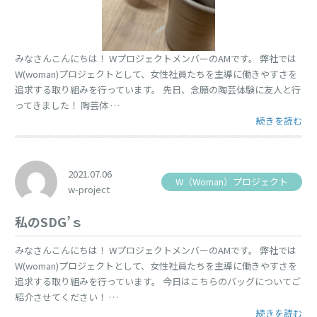
みなさんこんにちは！ WプロジェクトメンバーのAMです。 弊社では
W(woman)プロジェクトとして、女性社員たちを主導に働きやすさを
追求する取り組みを行っています。 先日、念願の陶芸体験に友人と行
ってきました！ 陶芸体 …
“念願の…” の
続きを読む
2021.07.06
W（Woman）プロジェクト
w-project
私のSDG’ｓ
みなさんこんにちは！ WプロジェクトメンバーのAMです。 弊社では
W(woman)プロジェクトとして、女性社員たちを主導に働きやすさを
追求する取り組みを行っています。 今日はこちらのバッグについてご
紹介させてください！ …
“私のSDG’ｓ”
続きを読む