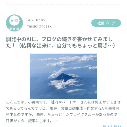
2021.07.05
社長ブログ
Yasuki Onozaki
開発中のAIに、ブログの続きを書かせてみまし
た！（結構な出来に、自分でもちょっと驚き…）
こんにちは、小野崎です。 社内やパートナーさんには何回かデモさせ
てもらってるんですけど、 現在、文章自動生成＝作文するAIを絶賛開
発中なのですが、 先週、ちょっとしたブレイクスルーがあったので
評価がてら、記事にします。 …
“開発中のAI
続きを読む