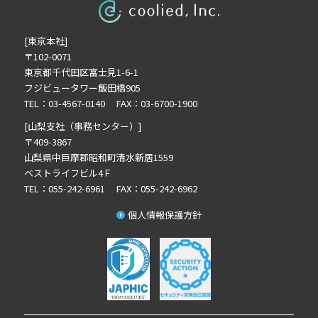
2025年3月の記事一覧(1)
2025年2月の記事一覧(1)
[東京本社]
2024年9月の記事一覧(1)
〒102-0071
2024年6月の記事一覧(1)
東京都千代田区富士見1-6-1
2024年5月の記事一覧(2)
フジビュータワー飯田橋905
2024年3月の記事一覧(2)
TEL：03-4567-0140 FAX：03-6700-1900
2023年10月の記事一覧(1)
[山梨支社（事務センター）]
2023年3月の記事一覧(2)
〒409-3867
山梨県中巨摩郡昭和町清水新居1559
2022年12月の記事一覧(1)
ベストライフビル4Ｆ
2022年8月の記事一覧(1)
TEL：055-242-6961 FAX：055-242-6962
2022年6月の記事一覧(1)
個人情報保護方針
2022年5月の記事一覧(1)
2022年4月の記事一覧(1)
2022年3月の記事一覧(1)
2022年2月の記事一覧(1)
2022年1月の記事一覧(1)