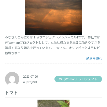
みなさんこんにちは！ WプロジェクトメンバーのAMです。 弊社では
W(woman)プロジェクトとして、女性社員たちを主導に働きやすさを
追求する取り組みを行っています。 皆さん、オリンピックはテレビ
観戦されて …
“東京2020が熱
続きを読む
2021.07.26
W（Woman）プロジェクト
w-project
トマト