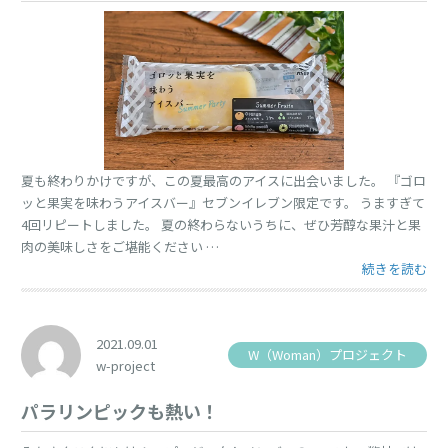
夏も終わりかけですが、この夏最高のアイスに出会いました。 『ゴロ
ッと果実を味わうアイスバー』セブンイレブン限定です。 うますぎて
4回リピートしました。 夏の終わらないうちに、ぜひ芳醇な果汁と果
肉の美味しさをご堪能ください …
“最高のアイス！
続きを読む
2021.09.01
W（Woman）プロジェクト
w-project
パラリンピックも熱い！