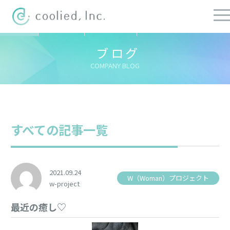
すべての記事
社長ブログ
チーフブログ
健康経営ブログ
ブログ
COMPANY BLOG
すべての記事一覧
2021.09.24
W（Woman）プロジェクト
w-project
最近の癒し♡