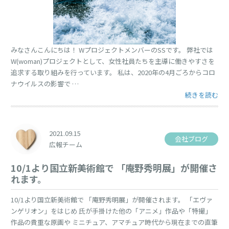
みなさんこんにちは！ WプロジェクトメンバーのSSです。 弊社では
W(woman)プロジェクトとして、女性社員たちを主導に働きやすさを
追求する取り組みを行っています。 私は、2020年の4月ごろからコロ
ナウイルスの影響で …
“気分転換に” 
続きを読む
2021.09.15
会社ブログ
広報チーム
10/1より国立新美術館で 「庵野秀明展」が開催さ
れます。
10/1より国立新美術館で 「庵野秀明展」が開催されます。 「エヴァ
ンゲリオン」をはじめ 氏が手掛けた他の「アニメ」作品や「特撮」
作品の貴重な原画や ミニチュア、アマチュア時代から現在までの直筆