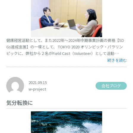
健康経営活動として、また2022年〜2024年中期事業計画の骨格【SD
Gs達成支援】の一環として、 TOKYO 2020 オリンピック・パラリン
ピックに、弊社から２名がField Cast（Volunteer）として活動 …
“TOKYO 2
続きを読む
2021.09.15
会社ブログ
w-project
気分転換に