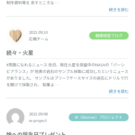
制作資料等を 余すところな …
“10/1より
続きを読む
2021.09.10
健康経営ブログ
広報チーム
続々・火星
#笑顔になれるニュース 先日、現在火星を探査中のNASAの「パーシ
ビアランス」が 地表の岩石のサンプル採取に成功したというニュース
がありました。 サンプルはブリーフケースサイズの岩石にドリルで穴
を開けて採取され、 鉛筆よ …
“続々・火星” 
続きを読む
2021.09.08
W（Woman）プロジェクト
w-project
娘への誕生日プレゼント