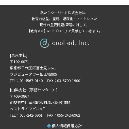
2026年3月の記事一覧(2)
私たちクーリード株式会社は、
2026年2月の記事一覧(3)
教育の格差、雇用、過疎化・・・といった
2026年1月の記事一覧(3)
現代の重要問題/課題に対して、
【教育×IT】のアプローチで貢献していきます。
2025年11月の記事一覧(2)
2025年10月の記事一覧(1)
2025年9月の記事一覧(1)
[東京本社]
2025年8月の記事一覧(2)
〒102-0071
2025年7月の記事一覧(3)
東京都千代田区富士見1-6-1
2025年6月の記事一覧(3)
フジビュータワー飯田橋905
2025年4月の記事一覧(1)
TEL：03-4567-0140 FAX：03-6700-1900
2025年3月の記事一覧(1)
[山梨支社（事務センター）]
2025年2月の記事一覧(1)
〒409-3867
山梨県中巨摩郡昭和町清水新居1559
2024年12月の記事一覧(1)
ベストライフビル4Ｆ
2024年10月の記事一覧(2)
TEL：055-242-6961 FAX：055-242-6962
2024年9月の記事一覧(3)
個人情報保護方針
2024年8月の記事一覧(1)