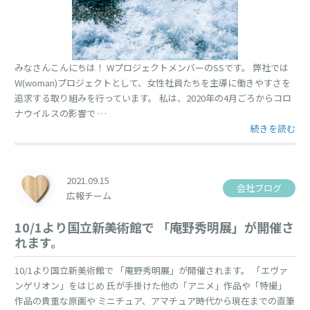
みなさんこんにちは！ WプロジェクトメンバーのSSです。 弊社では
W(woman)プロジェクトとして、女性社員たちを主導に働きやすさを
追求する取り組みを行っています。 私は、2020年の4月ごろからコロ
ナウイルスの影響で …
“気分転換に” 
続きを読む
2021.09.15
会社ブログ
広報チーム
10/1より国立新美術館で 「庵野秀明展」が開催さ
れます。
10/1より国立新美術館で 「庵野秀明展」が開催されます。 「エヴァ
ンゲリオン」をはじめ 氏が手掛けた他の「アニメ」作品や「特撮」
作品の貴重な原画や ミニチュア、アマチュア時代から現在までの直筆