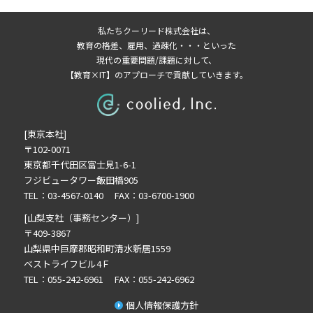
2026年3月の記事一覧(2)
私たちクーリード株式会社は、
2026年2月の記事一覧(3)
教育の格差、雇用、過疎化・・・といった
2026年1月の記事一覧(3)
現代の重要問題/課題に対して、
【教育×IT】のアプローチで貢献していきます。
2025年11月の記事一覧(2)
2025年10月の記事一覧(1)
2025年9月の記事一覧(1)
[東京本社]
2025年8月の記事一覧(2)
〒102-0071
2025年7月の記事一覧(3)
東京都千代田区富士見1-6-1
2025年6月の記事一覧(3)
フジビュータワー飯田橋905
2025年4月の記事一覧(1)
TEL：03-4567-0140 FAX：03-6700-1900
2025年3月の記事一覧(1)
[山梨支社（事務センター）]
2025年2月の記事一覧(1)
〒409-3867
山梨県中巨摩郡昭和町清水新居1559
2024年12月の記事一覧(1)
ベストライフビル4Ｆ
2024年10月の記事一覧(2)
TEL：055-242-6961 FAX：055-242-6962
2024年9月の記事一覧(3)
個人情報保護方針
2024年8月の記事一覧(1)