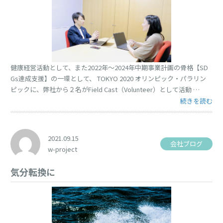
健康経営活動として、また2022年〜2024年中期事業計画の骨格【SD
Gs達成支援】の一環として、 TOKYO 2020 オリンピック・パラリン
ピックに、弊社から２名がField Cast（Volunteer）として活動 …
“TOKYO 2
続きを読む
2021.09.15
会社ブログ
w-project
気分転換に