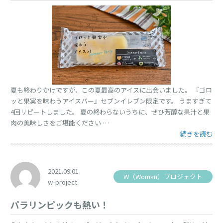
夏も終わりかけですが、この夏最高のアイスに出会いました。 『ゴロ
ッと果実を味わうアイスバー』セブンイレブン限定です。 うますぎて
4回リピートしました。 夏の終わらないうちに、ぜひ芳醇な果汁と果
肉の美味しさをご堪能ください …
“最高のアイス！
続きを読む
2021.09.01
W（Woman）プロジェクト
w-project
パラリンピックも熱い！