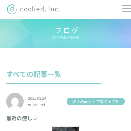
すべての記事
社長ブログ
チーフブログ
健康経営ブログ
ブログ
COMPANY BLOG
すべての記事一覧
2021.09.24
W（Woman）プロジェクト
w-project
最近の癒し♡