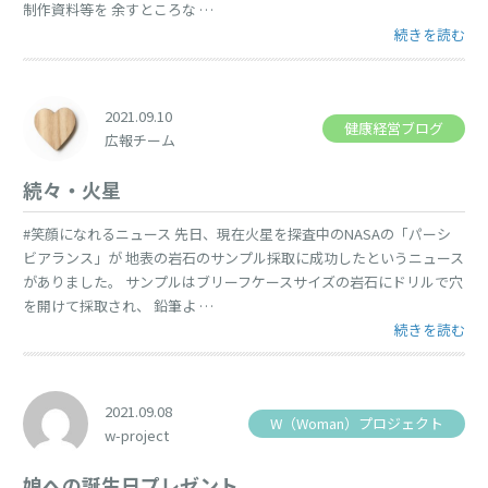
制作資料等を 余すところな …
“10/1より
続きを読む
2021.09.10
健康経営ブログ
広報チーム
続々・火星
#笑顔になれるニュース 先日、現在火星を探査中のNASAの「パーシ
ビアランス」が 地表の岩石のサンプル採取に成功したというニュース
がありました。 サンプルはブリーフケースサイズの岩石にドリルで穴
を開けて採取され、 鉛筆よ …
“続々・火星” 
続きを読む
2021.09.08
W（Woman）プロジェクト
w-project
娘への誕生日プレゼント