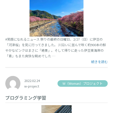
#笑顔になれるニュース 祭りの最終の日曜日、2/27（日）に伊豆の
「河津桜」を見に行ってきました。 川沿いに並んで咲く約900本の鮮
やかなピンクはまさに「絶景」。そして帰りに走った伊豆東海岸の
「青」もまた爽快な眺めでした …
“伊豆の河津桜
続きを読む
2022.02.24
W（Woman）プロジェクト
w-project
プログラミング学習