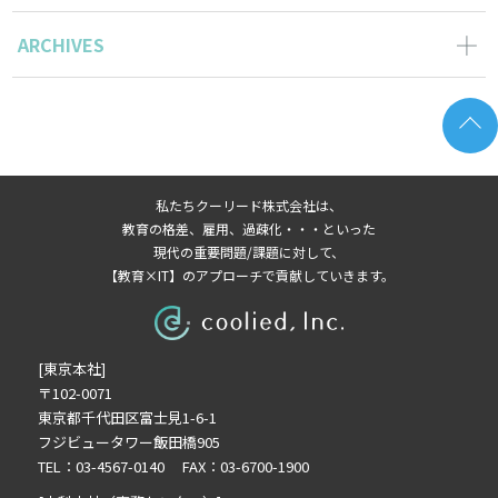
ARCHIVES
2024年5月の記事一覧(1)
2023年12月の記事一覧(1)
2023年11月の記事一覧(1)
2022年9月の記事一覧(1)
私たちクーリード株式会社は、
2022年8月の記事一覧(1)
教育の格差、雇用、過疎化・・・といった
2022年7月の記事一覧(1)
現代の重要問題/課題に対して、
【教育×IT】のアプローチで貢献していきます。
2022年5月の記事一覧(3)
2022年4月の記事一覧(1)
2022年3月の記事一覧(1)
[東京本社]
2022年2月の記事一覧(1)
〒102-0071
2022年1月の記事一覧(1)
東京都千代田区富士見1-6-1
2021年11月の記事一覧(1)
フジビュータワー飯田橋905
2021年9月の記事一覧(4)
TEL：03-4567-0140 FAX：03-6700-1900
2021年8月の記事一覧(3)