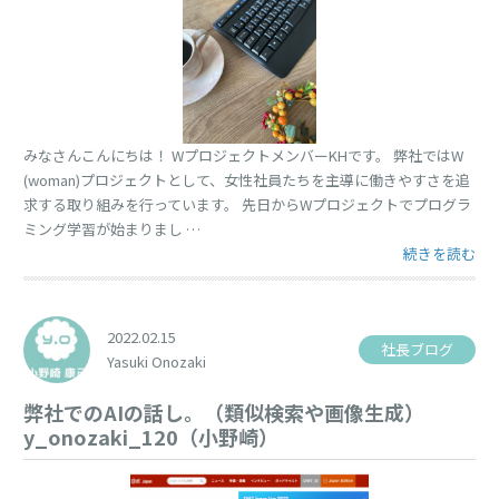
みなさんこんにちは！ WプロジェクトメンバーKHです。 弊社ではW
(woman)プロジェクトとして、女性社員たちを主導に働きやすさを追
求する取り組みを行っています。 先日からWプロジェクトでプログラ
ミング学習が始まりまし …
“プログラミン
続きを読む
2022.02.15
社長ブログ
Yasuki Onozaki
弊社でのAIの話し。（類似検索や画像生成）
y_onozaki_120（小野崎）