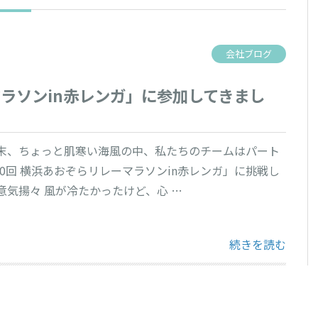
会社ブログ
マラソンin赤レンガ」に参加してきまし
週末、ちょっと肌寒い海風の中、私たちのチームはパート
0回 横浜あおぞらリレーマラソンin赤レンガ」に挑戦し
意気揚々 風が冷たかったけど、心 …
“「第10回 横
続きを読む