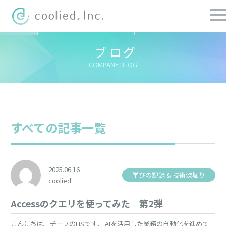
すべての記事
社長ブログ
チーフブログ
健康経営ブログ
ブログ
COMPANY BLOG
すべての記事一覧
2025.06.16
学びの記録 & 技術深堀り
coolied
Accessのクエリを使ってみた 第2弾
こんにちは。チーフのHSです。 AIを活用した業務の自動化を進めて