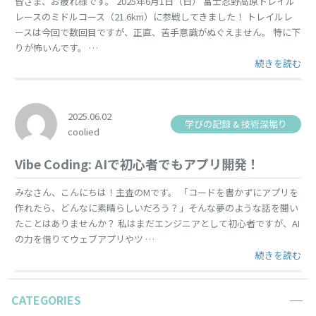
皆さま、お疲れ様です。 2025年6月1日（日） 富士忍野高原トレイル
レースのミドルコース（21.6km）に参戦してきました！ トレイルレ
ースは今回で数回目ですが、正直、苦手意識がぬぐえません。 特に下
りが怖いんです。 …
“少しは苦手克
続きを読む
2025.06.02
学びの記録 & 技術深堀り
coolied
Vibe Coding: AIで初心者でもアプリ開発！
みなさん、こんにちは！主査のMです。 「コードを書かずにアプリを
作れたら、どんなに素晴らしいだろう？」そんな夢のような話を聞い
たことはありませんか？ 私はまだエンジニアとして初心者ですが、AI
の力を借りてウェブアプリやツ …
“Vibe Cod
続きを読む
CATEGORIES