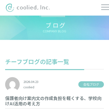
すべての記事
社長ブログ
チーフブログ
健康経営ブログ
ブログ
COMPANY BLOG
チーフブログの記事一覧
2026.04.23
会社ブログ
coolied
保護者向け案内文の作成負担を軽くする、学校向
けAI活用の考え方