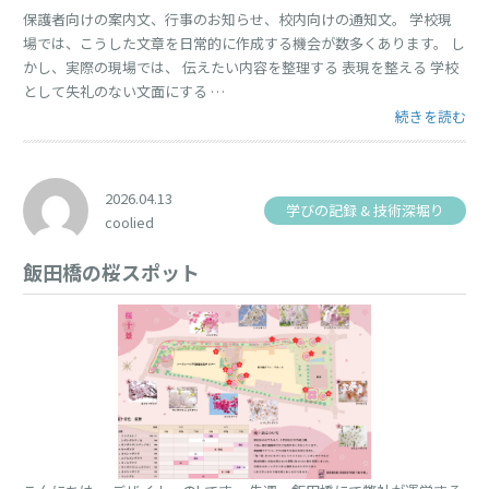
保護者向けの案内文、行事のお知らせ、校内向けの通知文。 学校現
場では、こうした文章を日常的に作成する機会が数多くあります。 し
かし、実際の現場では、 伝えたい内容を整理する 表現を整える 学校
として失礼のない文面にする …
“保護者向け案
続きを読む
2026.04.13
学びの記録 & 技術深堀り
coolied
飯田橋の桜スポット