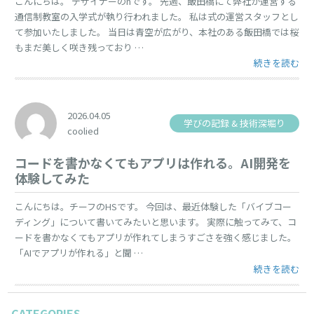
こんにちは。 デザイナーのhです。 先週、飯田橋にて弊社が運営する
通信制教室の入学式が執り行われました。 私は式の運営スタッフとし
て参加いたしました。 当日は青空が広がり、本社のある飯田橋では桜
もまだ美しく咲き残っており …
“飯田橋の桜ス
続きを読む
2026.04.05
学びの記録 & 技術深堀り
coolied
コードを書かなくてもアプリは作れる。AI開発を
体験してみた
こんにちは。チーフのHSです。 今回は、最近体験した「バイブコー
ディング」について書いてみたいと思います。 実際に触ってみて、コ
ードを書かなくてもアプリが作れてしまうすごさを強く感じました。
「AIでアプリが作れる」と聞 …
“コードを書か
続きを読む
CATEGORIES