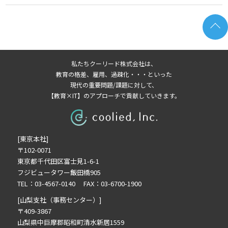
2026年6月の記事一覧(2)
2026年5月の記事一覧(1)
2026年4月の記事一覧(2)
2026年3月の記事一覧(1)
私たちクーリード株式会社は、
2026年2月の記事一覧(3)
教育の格差、雇用、過疎化・・・といった
2026年1月の記事一覧(3)
現代の重要問題/課題に対して、
【教育×IT】のアプローチで貢献していきます。
2025年8月の記事一覧(1)
2025年7月の記事一覧(3)
2025年6月の記事一覧(2)
[東京本社]
2024年12月の記事一覧(1)
〒102-0071
2024年10月の記事一覧(1)
東京都千代田区富士見1-6-1
2024年9月の記事一覧(2)
フジビュータワー飯田橋905
2024年8月の記事一覧(1)
TEL：03-4567-0140 FAX：03-6700-1900
2024年7月の記事一覧(2)
[山梨支社（事務センター）]
2024年6月の記事一覧(4)
〒409-3867
山梨県中巨摩郡昭和町清水新居1559
2024年5月の記事一覧(1)