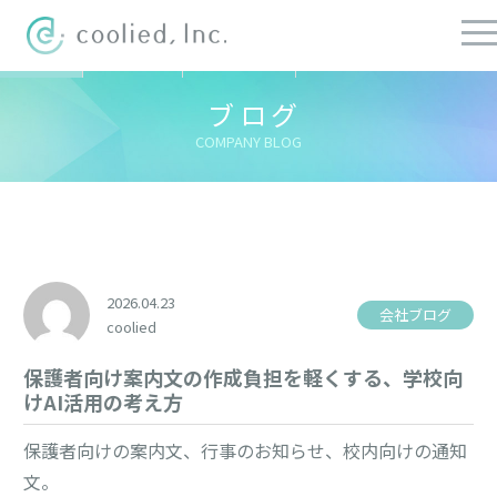
すべての記事
社長ブログ
チーフブログ
健康経営ブログ
ブログ
COMPANY BLOG
2026.04.23
会社ブログ
coolied
保護者向け案内文の作成負担を軽くする、学校向
けAI活用の考え方
保護者向けの案内文、行事のお知らせ、校内向けの通知
文。