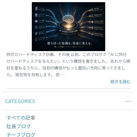
外付けハードディスク計画、その後 以前、このブログで「AI に外付
けハードディスクを与えたい」という構想を書きました。 あれから検
討を重ねるうちに、当初の構想がもっと面白い方向に育ってきまし
た。 現在地を共有します。 前 …
“散らばってい
続きを読む
CATEGORIES
すべての記事
社長ブログ
チーフブログ