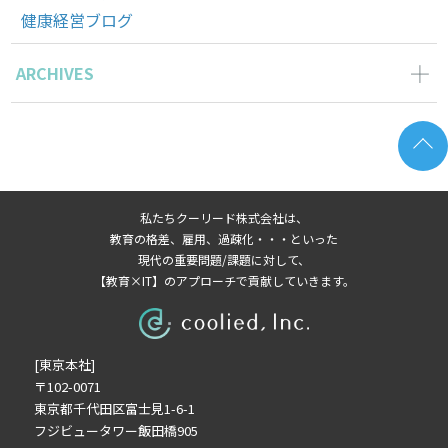
健康経営ブログ
ARCHIVES
2026年6月の記事一覧(2)
2026年5月の記事一覧(1)
2026年4月の記事一覧(2)
2026年3月の記事一覧(1)
私たちクーリード株式会社は、
2026年2月の記事一覧(3)
教育の格差、雇用、過疎化・・・といった
2026年1月の記事一覧(3)
現代の重要問題/課題に対して、
【教育×IT】のアプローチで貢献していきます。
2025年8月の記事一覧(1)
2025年7月の記事一覧(3)
2025年6月の記事一覧(2)
[東京本社]
2024年12月の記事一覧(1)
〒102-0071
2024年10月の記事一覧(1)
東京都千代田区富士見1-6-1
2024年9月の記事一覧(2)
フジビュータワー飯田橋905