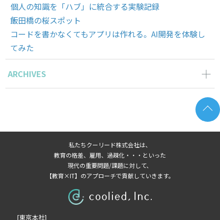
個人の知識を「ハブ」に統合する実験記録
飯田橋の桜スポット
コードを書かなくてもアプリは作れる。AI開発を体験し
てみた
ARCHIVES
2026年6月の記事一覧(2)
2026年5月の記事一覧(1)
2026年4月の記事一覧(2)
2026年3月の記事一覧(1)
私たちクーリード株式会社は、
2026年2月の記事一覧(3)
教育の格差、雇用、過疎化・・・といった
2026年1月の記事一覧(3)
現代の重要問題/課題に対して、
【教育×IT】のアプローチで貢献していきます。
2025年8月の記事一覧(1)
2025年7月の記事一覧(3)
2025年6月の記事一覧(2)
[東京本社]
2024年12月の記事一覧(1)