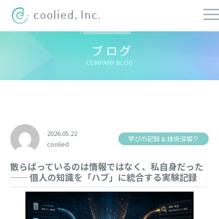
すべての記事
社長ブログ
チーフブログ
健康経営ブログ
ブログ
COMPANY BLOG
2026.05.22
学びの記録 & 技術深堀り
coolied
散らばっているのは情報ではなく、私自身だった
── 個人の知識を「ハブ」に統合する実験記録