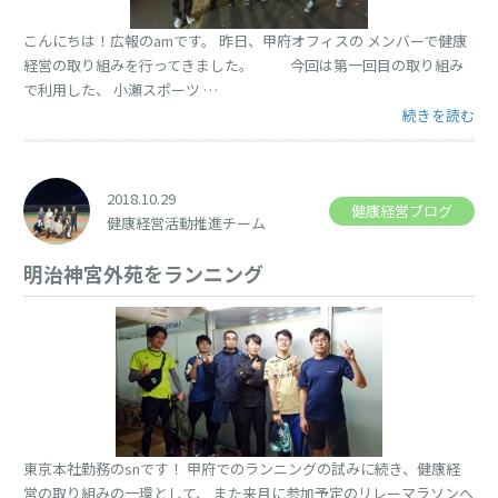
こんにちは！広報のamです。 昨日、甲府オフィスの メンバーで健康
経営の取り組みを行ってきました。 今回は第一回目の取り組み
で利用した、 小瀬スポーツ …
“健康経営活動
続きを読む
2018.10.29
健康経営ブログ
健康経営活動推進チーム
明治神宮外苑をランニング
東京本社勤務のsnです！ 甲府でのランニングの試みに続き、健康経
営の取り組みの一環として、 また来月に参加予定のリレーマラソンへ