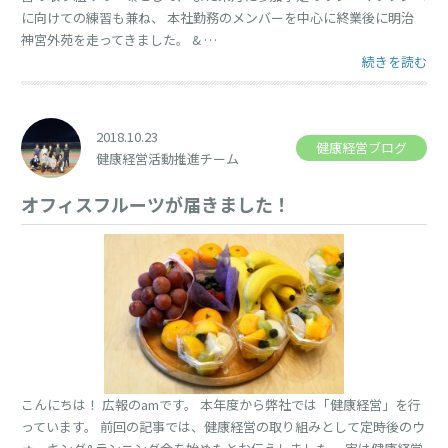
に向けての練習も兼ね、 本社勤務のメンバーを中心に終業後に明治
神宮外苑を走ってきました。 & …
“明治神宮外苑
続きを読む
2018.10.23
健康経営ブログ
健康経営活動推進チーム
オフィスフルーツが届きました！
こんにちは！ 広報のamです。 本年度から弊社では「健康経営」を行
っています。 前回の記事では、健康経営の取り組みとして定時後のウ