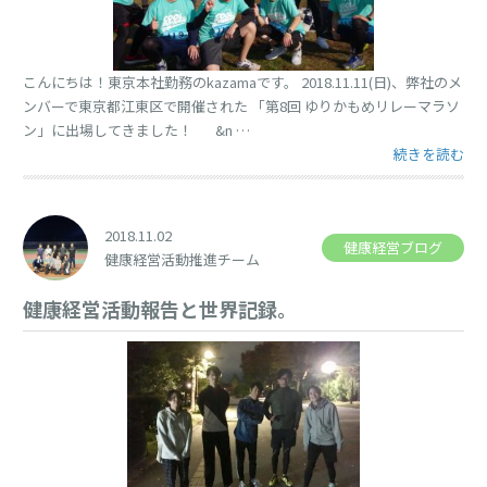
こんにちは！東京本社勤務のkazamaです。 2018.11.11(日)、弊社のメ
ンバーで東京都江東区で開催された 「第8回 ゆりかもめリレーマラソ
ン」に出場してきました！ &n …
“【活動報告】
続きを読む
2018.11.02
健康経営ブログ
健康経営活動推進チーム
健康経営活動報告と世界記録。