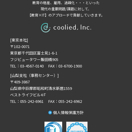
教育の格差、雇用、過疎化・・・といった
2022年7月の記事一覧(1)
現代の重要問題/課題に対して、
【教育×IT】のアプローチで貢献していきます。
2022年5月の記事一覧(3)
2022年4月の記事一覧(1)
2022年3月の記事一覧(1)
[東京本社]
2022年2月の記事一覧(1)
〒102-0071
2022年1月の記事一覧(1)
東京都千代田区富士見1-6-1
2021年11月の記事一覧(1)
フジビュータワー飯田橋905
2021年9月の記事一覧(4)
TEL：03-4567-0140 FAX：03-6700-1900
2021年8月の記事一覧(3)
[山梨支社（事務センター）]
2021年6月の記事一覧(2)
〒409-3867
山梨県中巨摩郡昭和町清水新居1559
2021年4月の記事一覧(5)
ベストライフビル4Ｆ
2021年2月の記事一覧(5)
TEL：055-242-6961 FAX：055-242-6962
2021年1月の記事一覧(1)
個人情報保護方針
2020年12月の記事一覧(3)
2020年11月の記事一覧(4)
2020年10月の記事一覧(2)