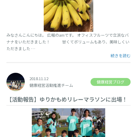
みなさんこんにちは。 広報のamです。 オフィスフルーツで立派なバ
ナナをいただきました！ 甘くてボリュームもあり、美味しくい
ただきました …
“” の
続きを読む
2018.11.12
健康経営ブログ
健康経営活動推進チーム
【活動報告】ゆりかもめリレーマラソンに出場！