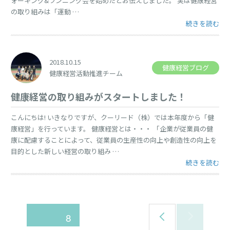
ォーキング&ランニング会を始めたとお伝えしました。 実は健康経営
の取り組みは「運動 …
“オフィスフル
続きを読む
2018.10.15
健康経営ブログ
健康経営活動推進チーム
健康経営の取り組みがスタートしました！
こんにちは! いきなりですが、クーリード（株）では本年度から「健
康経営」を行っています。 健康経営とは・・・ 「企業が従業員の健
康に配慮することによって、従業員の生産性の向上や創造性の向上を
目的とした新しい経営の取り組み …
“健康経営の取
続きを読む
前
投
ページ
8
のペ
ージ