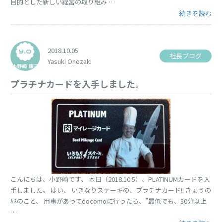
目的とした新しい経営の取り組み …
“健康経営の取
続きを読む
2018.10.05
社長ブログ
Yasuki Onozaki
プラチナカードを入手しました。
こんにちは、小野崎です。 本日（2018.10.5）、PLATINUMカードを入
手しました。 はい、 いきなりステーキの、プラチナカード!! きょうの
昼のこと、 用事があってdocomoに行ったら、”最低でも、30分以上
…