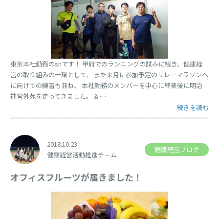
東京本社勤務のsnです！ 甲府でのランニングの試みに続き、健康経
営の取り組みの一環として、 また来月に参加予定のリレーマラソンへ
に向けての練習も兼ね、 本社勤務のメンバーを中心に終業後に明治
神宮外苑を走ってきました。 & …
“明治神宮外苑
続きを読む
2018.10.23
健康経営ブログ
健康経営活動推進チーム
オフィスフルーツが届きました！