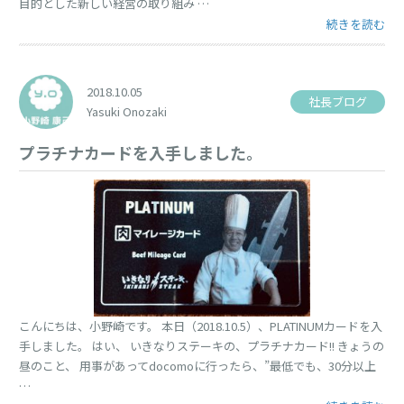
目的とした新しい経営の取り組み …
“健康経営の取
続きを読む
2018.10.05
社長ブログ
Yasuki Onozaki
プラチナカードを入手しました。
こんにちは、小野崎です。 本日（2018.10.5）、PLATINUMカードを入
手しました。 はい、 いきなりステーキの、プラチナカード!! きょうの
昼のこと、 用事があってdocomoに行ったら、”最低でも、30分以上
…