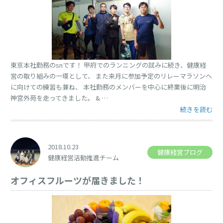
東京本社勤務のsnです！ 甲府でのランニングの試みに続き、健康経
営の取り組みの一環として、 また来月に参加予定のリレーマラソンへ
に向けての練習も兼ね、 本社勤務のメンバーを中心に終業後に明治
神宮外苑を走ってきました。 & …
“明治神宮外苑
続きを読む
2018.10.23
健康経営ブログ
健康経営活動推進チーム
オフィスフルーツが届きました！