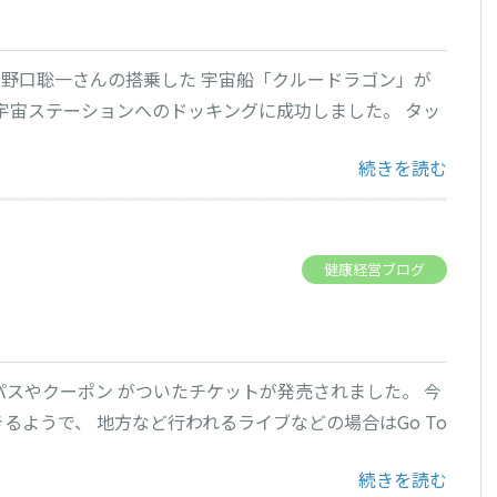
 野口聡一さんの搭乗した 宇宙船「クルードラゴン」が
際宇宙ステーションへのドッキングに成功しました。 タッ
“宇宙日本食！” 
続きを読む
健康経営ブログ
イパスやクーポン がついたチケットが発売されました。 今
ようで、 地方など行われるライブなどの場合はGo To
“Go to イベント”
続きを読む