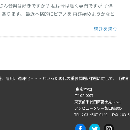
皆さん音楽は好きですか？ 私は今は聴く専門ですが 子供
 あります。 最近本格的にピアノを 再び始めようかなと
“芸術の秋” の
続きを読む
差、雇用、過疎化・・・といった
現代の重要問題/課題に対して、
【教育
[東京本社]
〒102-0071
東京都千代田区富士見1-6-1
フジビュータワー飯田橋905
TEL：03-4567-0140 FAX：03-6