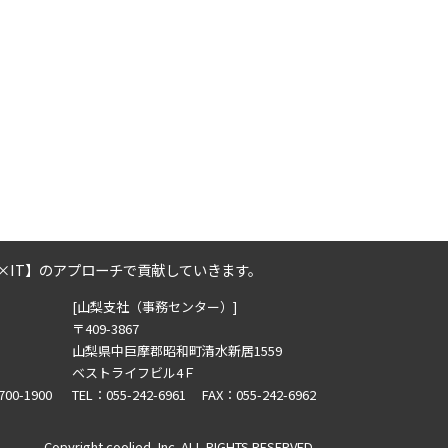
2019年10月の記事一覧(1)
2019年8月の記事一覧(2)
2019年6月の記事一覧(1)
2019年3月の記事一覧(1)
2019年2月の記事一覧(1)
2018年12月の記事一覧(2)
2018年11月の記事一覧(1)
2018年10月の記事一覧(2)
2018年8月の記事一覧(1)
2018年7月の記事一覧(2)
×IT】のアプローチで貢献していきます。
2018年6月の記事一覧(3)
[山梨支社（事務センター）]
2018年3月の記事一覧(2)
〒409-3867
2018年2月の記事一覧(2)
山梨県中巨摩郡昭和町清水新居1559
ベストライフビル4Ｆ
700-1900
TEL：055-242-6961 FAX：055-242-6962
Copyright coolied, Inc. ALL RIGHTS RESERVED.