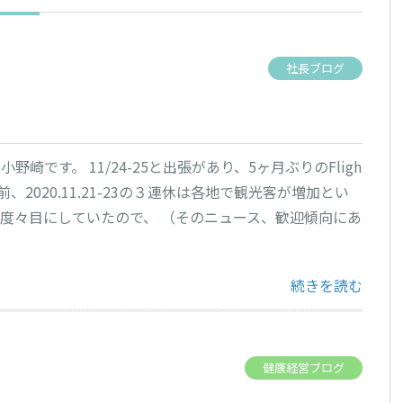
社長ブログ
野崎です。 11/24-25と出張があり、5ヶ月ぶりのFligh
前、2020.11.21-23の３連休は各地で観光客が増加とい
度々目にしていたので、 （そのニュース、歓迎傾向にあ
“5ヶ月ぶりのFligh
続きを読む
健康経営ブログ