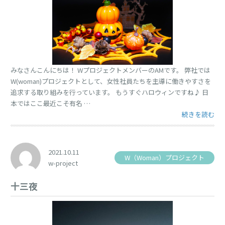
みなさんこんにちは！ WプロジェクトメンバーのAMです。 弊社では
W(woman)プロジェクトとして、女性社員たちを主導に働きやすさを
追求する取り組みを行っています。 もうすぐハロウィンですね♪ 日
本ではここ最近こそ有名 …
“ハッピーハロ
続きを読む
2021.10.11
W（Woman）プロジェクト
w-project
十三夜