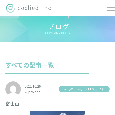
すべての記事
社長ブログ
チーフブログ
健康経営ブログ
ブログ
COMPANY BLOG
すべての記事一覧
2021.10.26
W（Woman）プロジェクト
w-project
富士山