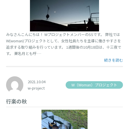
みなさんこんにちは！ WプロジェクトメンバーのSSです。 弊社では
W(woman)プロジェクトとして、女性社員たちを主導に働きやすさを
追求する取り組みを行っています。 1週間後の10月18日は、十三夜で
す。 栗名月とも呼 …
“十三夜” の
続きを読む
2021.10.04
W（Woman）プロジェクト
w-project
行楽の秋