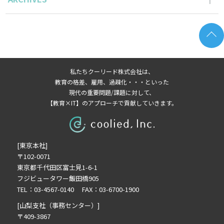
2026年6月の記事一覧(2)
2026年5月の記事一覧(1)
2026年4月の記事一覧(3)
2026年3月の記事一覧(2)
私たちクーリード株式会社は、
2026年2月の記事一覧(3)
教育の格差、雇用、過疎化・・・といった
2026年1月の記事一覧(3)
現代の重要問題/課題に対して、
【教育×IT】のアプローチで貢献していきます。
2025年11月の記事一覧(2)
2025年10月の記事一覧(1)
2025年9月の記事一覧(1)
[東京本社]
2025年8月の記事一覧(2)
〒102-0071
2025年7月の記事一覧(3)
東京都千代田区富士見1-6-1
2025年6月の記事一覧(3)
フジビュータワー飯田橋905
2025年4月の記事一覧(1)
TEL：03-4567-0140 FAX：03-6700-1900
2025年3月の記事一覧(1)
[山梨支社（事務センター）]
2025年2月の記事一覧(1)
〒409-3867