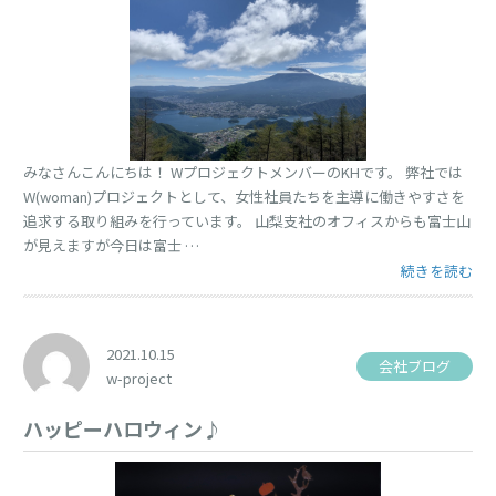
みなさんこんにちは！ WプロジェクトメンバーのKHです。 弊社では
W(woman)プロジェクトとして、女性社員たちを主導に働きやすさを
追求する取り組みを行っています。 山梨支社のオフィスからも富士山
が見えますが今日は富士 …
“富士山” の
続きを読む
2021.10.15
会社ブログ
w-project
ハッピーハロウィン♪