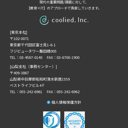
2022年10月の記事一覧(1)
現代の重要問題/課題に対して、
【教育×IT】のアプローチで貢献していきます。
2022年9月の記事一覧(2)
2022年8月の記事一覧(1)
2022年5月の記事一覧(2)
[東京本社]
2022年4月の記事一覧(2)
〒102-0071
2022年3月の記事一覧(2)
東京都千代田区富士見1-6-1
2022年2月の記事一覧(1)
フジビュータワー飯田橋905
2021年12月の記事一覧(1)
TEL：03-4567-0140 FAX：03-6700-1900
2021年11月の記事一覧(2)
[山梨支社（事務センター）]
2021年10月の記事一覧(3)
〒409-3867
山梨県中巨摩郡昭和町清水新居1559
2021年9月の記事一覧(3)
ベストライフビル4Ｆ
2021年8月の記事一覧(3)
TEL：055-242-6961 FAX：055-242-6962
2021年7月の記事一覧(6)
個人情報保護方針
2021年6月の記事一覧(3)