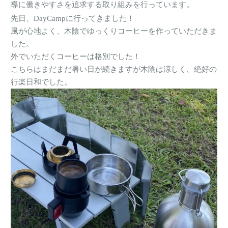
導に働きやすさを追求する取り組みを行っています。
先日、
DayCamp
に行ってきました！
風が心地よく、木陰でゆっくりコーヒーを作っていただきま
した。
外でいただくコーヒーは格別でした！
こちらはまだまだ暑い日が続きますが木陰は涼しく、絶好の
行楽日和でした。