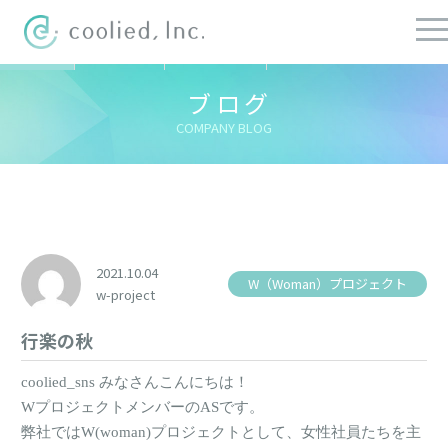
すべての記事
社長ブログ
チーフブログ
健康経営ブログ
ブログ
COMPANY BLOG
2021.10.04
W（Woman）プロジェクト
w-project
行楽の秋
coolied_sns みなさんこんにちは！
WプロジェクトメンバーのASです。
弊社ではW(woman)プロジェクトとして、女性社員たちを主