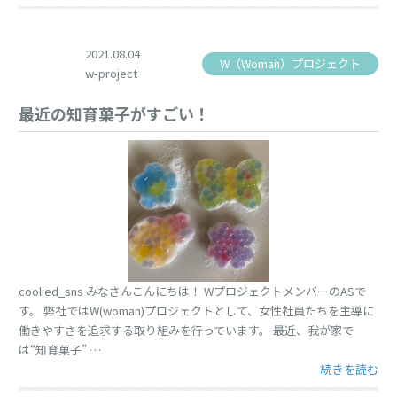
2021.08.04
W（Woman）プロジェクト
w-project
最近の知育菓子がすごい！
coolied_sns みなさんこんにちは！ WプロジェクトメンバーのASで
す。 弊社ではW(woman)プロジェクトとして、女性社員たちを主導に
働きやすさを追求する取り組みを行っています。 最近、我が家で
は“知育菓子” …
“最近の知育菓
続きを読む