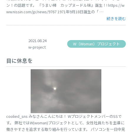
ン！の話題です。 『うまい棒 カップヌードル味』誕生！! https://w
ww.nissin.com/jp/news/9767 1971年9月18日誕生の「 …
“コラボレーシ
続きを読む
2021.08.24
W（Woman）プロジェクト
w-project
目に休息を
coolied_sns みなさんこんにちは！ WプロジェクトメンバーのSSで
す。 弊社ではW(woman)プロジェクトとして、女性社員たちを主導に
働きやすさを追求する取り組みを行っています。 パソコンを一日中見