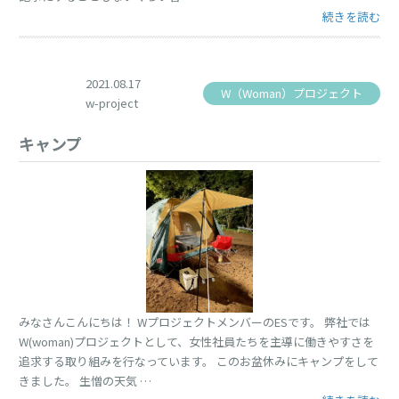
“ワクチンパス
続きを読む
2021.08.17
W（Woman）プロジェクト
w-project
キャンプ
みなさんこんにちは！ WプロジェクトメンバーのESです。 弊社では
W(woman)プロジェクトとして、女性社員たちを主導に働きやすさを
追求する取り組みを行なっています。 このお盆休みにキャンプをして
きました。 生憎の天気 …