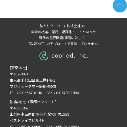
2023年12月の記事一覧(1)
2023年11月の記事一覧(1)
2022年9月の記事一覧(1)
私たちクーリード株式会社は、
2022年8月の記事一覧(1)
教育の格差、雇用、過疎化・・・といった
2022年7月の記事一覧(1)
現代の重要問題/課題に対して、
【教育×IT】のアプローチで貢献していきます。
2022年5月の記事一覧(3)
2022年4月の記事一覧(1)
2022年3月の記事一覧(1)
[東京本社]
2022年2月の記事一覧(1)
〒102-0071
2022年1月の記事一覧(1)
東京都千代田区富士見1-6-1
2021年11月の記事一覧(1)
フジビュータワー飯田橋905
2021年9月の記事一覧(4)
TEL：03-4567-0140 FAX：03-6700-1900
2021年8月の記事一覧(3)
[山梨支社（事務センター）]
2021年6月の記事一覧(2)
〒409-3867
山梨県中巨摩郡昭和町清水新居1559
2021年4月の記事一覧(5)
ベストライフビル4Ｆ
2021年2月の記事一覧(5)
TEL：055-242-6961 FAX：055-242-6962