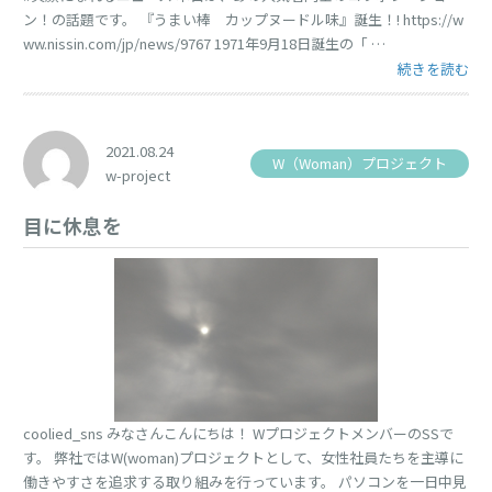
ン！の話題です。 『うまい棒 カップヌードル味』誕生！! https://w
ww.nissin.com/jp/news/9767 1971年9月18日誕生の「 …
“コラボレーシ
続きを読む
2021.08.24
W（Woman）プロジェクト
w-project
目に休息を
coolied_sns みなさんこんにちは！ WプロジェクトメンバーのSSで
す。 弊社ではW(woman)プロジェクトとして、女性社員たちを主導に
働きやすさを追求する取り組みを行っています。 パソコンを一日中見