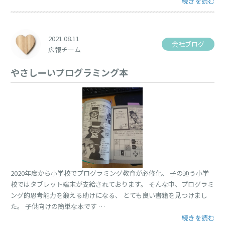
“キャンプ” の
続きを読む
2021.08.11
会社ブログ
広報チーム
やさしーいプログラミング本
2020年度から小学校でプログラミング教育が必修化、 子の通う小学
校ではタブレット端末が支給されております。 そんな中、プログラミ
ング的思考能力を鍛える助けになる、 とても良い書籍を見つけまし
た。 子供向けの簡単な本です …
“やさしーいプ
続きを読む