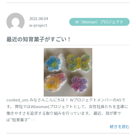
2021.08.04
W（Woman）プロジェクト
w-project
最近の知育菓子がすごい！
coolied_sns みなさんこんにちは！ WプロジェクトメンバーのASで
す。 弊社ではW(woman)プロジェクトとして、女性社員たちを主導に
働きやすさを追求する取り組みを行っています。 最近、我が家で
は“知育菓子” …
“最近の知育菓
続きを読む