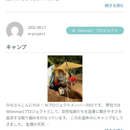
“ワクチンパス
続きを読む
2021.08.17
W（Woman）プロジェクト
w-project
キャンプ
みなさんこんにちは！ WプロジェクトメンバーのESです。 弊社では
W(woman)プロジェクトとして、女性社員たちを主導に働きやすさを
追求する取り組みを行なっています。 このお盆休みにキャンプをして
きました。 生憎の天気 …