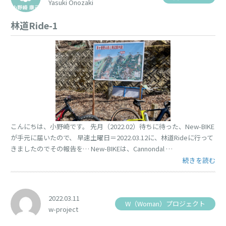
Yasuki Onozaki
林道Ride-1
こんにちは、小野崎です。 先月（2022.02）待ちに待った、New-BIKE
が手元に届いたので、 早速土曜日＝2022.03.12に、林道Rideに行って
きましたのでその報告を… New-BIKEは、Cannondal …
“林道Ride-1” 
続きを読む
2022.03.11
W（Woman）プロジェクト
w-project