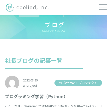
すべての記事
社長ブログ
チーフブログ
健康経営ブログ
ブログ
COMPANY BLOG
社長ブログの記事一覧
2022.03.29
W（Woman）プロジェクト
w-project
プログラミング学習（Python）
こんにちは。 W-projectでは只今Python学習に取り組んでいます。 ロ