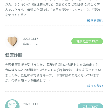
ジカルシンキング（論理的思考力）を高めることを目標に 楽しく学
んでおります。 最近の学習では「文章を変数化して出力」と 「変数
を使った計算と …
“プログラミング
続きを読む
2022.03.17
健康経営ブログ
広報チーム
健康診断
先週健康診断を受けました。 毎年1週間前から筋トレを始めますが、
今年はなんと2週間前から始めました(笑) 結果は… まだ郵送されてい
ませんが、血圧は平均値をキープ。 時間は段々と短くなっています
が、今週も筋トレを継続して …
“健康診断” の
続きを読む
2022.03.14
会社ブログ