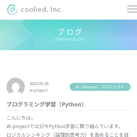
すべての記事
社長ブログ
チーフブログ
健康経営ブログ
ブログ
COMPANY BLOG
2022.03.29
W（Woman）プロジェクト
w-project
プログラミング学習（Python）
こんにちは。
W-projectでは只今Python学習に取り組んでいます。
ロジカルシンキング（論理的思考力）を高めることを目