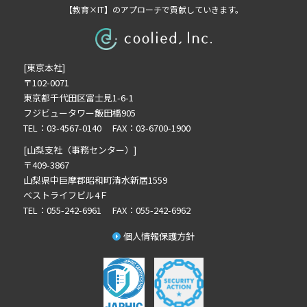
【教育×IT】のアプローチで貢献していきます。
2022年9月の記事一覧(2)
2022年8月の記事一覧(1)
2022年5月の記事一覧(2)
[東京本社]
2022年4月の記事一覧(2)
〒102-0071
2022年3月の記事一覧(2)
東京都千代田区富士見1-6-1
2022年2月の記事一覧(1)
フジビュータワー飯田橋905
2021年12月の記事一覧(1)
TEL：03-4567-0140 FAX：03-6700-1900
2021年11月の記事一覧(2)
[山梨支社（事務センター）]
2021年10月の記事一覧(3)
〒409-3867
山梨県中巨摩郡昭和町清水新居1559
2021年9月の記事一覧(3)
ベストライフビル4Ｆ
2021年8月の記事一覧(3)
TEL：055-242-6961 FAX：055-242-6962
2021年7月の記事一覧(6)
個人情報保護方針
2021年6月の記事一覧(3)