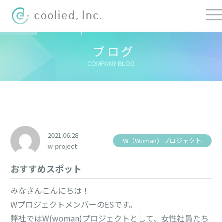
すべての記事
社長ブログ
チーフブログ
健康経営ブログ
ブログ
COMPANY BLOG
2021.06.28
W（Woman）プロジェクト
w-project
おすすめスポット
みなさんこんにちは！
WプロジェクトメンバーのESです。
弊社ではW(woman)プロジェクトとして、女性社員たち