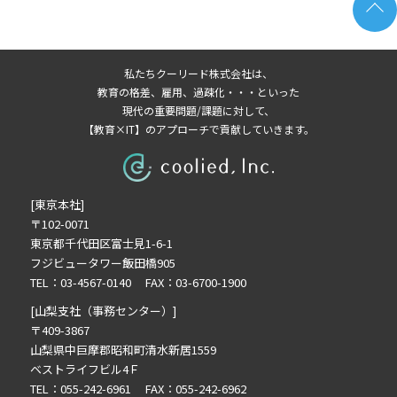
2023年6月の記事一覧(1)
2023年3月の記事一覧(1)
2023年1月の記事一覧(2)
私たちクーリード株式会社は、
2022年12月の記事一覧(1)
教育の格差、雇用、過疎化・・・といった
2022年10月の記事一覧(1)
現代の重要問題/課題に対して、
【教育×IT】のアプローチで貢献していきます。
2022年9月の記事一覧(2)
2022年8月の記事一覧(1)
2022年5月の記事一覧(2)
[東京本社]
2022年4月の記事一覧(2)
〒102-0071
2022年3月の記事一覧(2)
東京都千代田区富士見1-6-1
2022年2月の記事一覧(1)
フジビュータワー飯田橋905
2021年12月の記事一覧(1)
TEL：03-4567-0140 FAX：03-6700-1900
2021年11月の記事一覧(2)
[山梨支社（事務センター）]
2021年10月の記事一覧(3)
〒409-3867
山梨県中巨摩郡昭和町清水新居1559
2021年9月の記事一覧(3)
ベストライフビル4Ｆ
2021年8月の記事一覧(3)
TEL：055-242-6961 FAX：055-242-6962