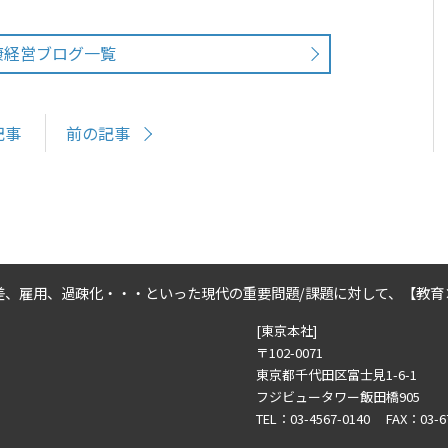
康経営ブログ一覧
記事
前の記事
差、雇用、過疎化・・・といった
現代の重要問題/課題に対して、
【教育
[東京本社]
〒102-0071
東京都千代田区富士見1-6-1
フジビュータワー飯田橋905
TEL：03-4567-0140 FAX：03-6