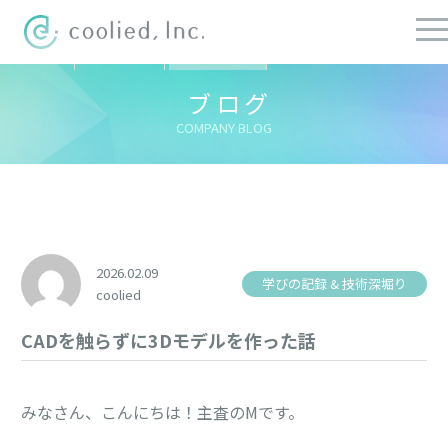
すべての記事
社長ブログ
チーフブログ
健康経営ブログ
ブログ
COMPANY BLOG
2026.02.09
学びの記録 & 技術深堀り
coolied
CADを触らずに3Dモデルを作った話
みなさん、こんにちは！主査のMです。