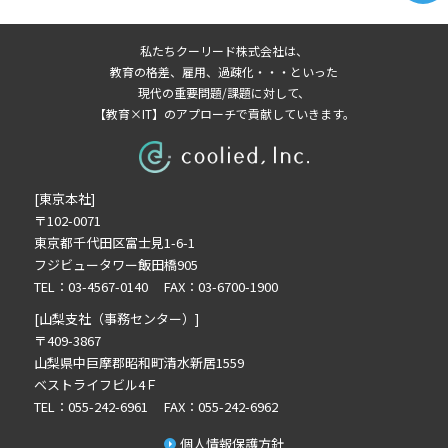
2026年4月の記事一覧(2)
2026年3月の記事一覧(1)
私たちクーリード株式会社は、
2026年2月の記事一覧(3)
教育の格差、雇用、過疎化・・・といった
2026年1月の記事一覧(3)
現代の重要問題/課題に対して、
【教育×IT】のアプローチで貢献していきます。
2025年8月の記事一覧(1)
2025年7月の記事一覧(3)
2025年6月の記事一覧(2)
[東京本社]
2024年12月の記事一覧(1)
〒102-0071
2024年10月の記事一覧(1)
東京都千代田区富士見1-6-1
2024年9月の記事一覧(2)
フジビュータワー飯田橋905
2024年8月の記事一覧(1)
TEL：03-4567-0140 FAX：03-6700-1900
2024年7月の記事一覧(2)
[山梨支社（事務センター）]
2024年6月の記事一覧(4)
〒409-3867
山梨県中巨摩郡昭和町清水新居1559
2024年5月の記事一覧(1)
ベストライフビル4Ｆ
TEL：055-242-6961 FAX：055-242-6962
個人情報保護方針