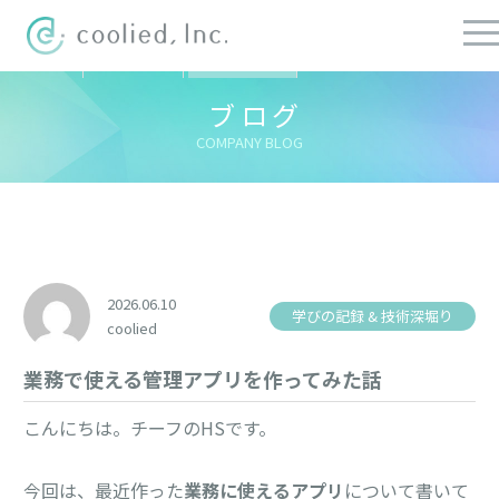
すべての記事
社長ブログ
チーフブログ
健康経営ブログ
ブログ
COMPANY BLOG
2026.06.10
学びの記録 & 技術深堀り
coolied
業務で使える管理アプリを作ってみた話
こんにちは。チーフのHSです。
今回は、最近作った
業務に使えるアプリ
について書いて