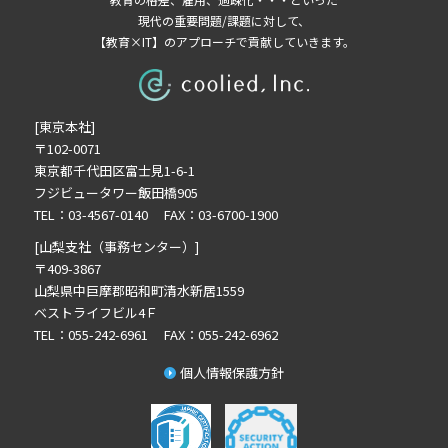
2026年1月の記事一覧(3)
現代の重要問題/課題に対して、
【教育×IT】のアプローチで貢献していきます。
2025年8月の記事一覧(1)
2025年7月の記事一覧(3)
2025年6月の記事一覧(2)
[東京本社]
2024年12月の記事一覧(1)
〒102-0071
2024年10月の記事一覧(1)
東京都千代田区富士見1-6-1
2024年9月の記事一覧(2)
フジビュータワー飯田橋905
2024年8月の記事一覧(1)
TEL：03-4567-0140 FAX：03-6700-1900
2024年7月の記事一覧(2)
[山梨支社（事務センター）]
2024年6月の記事一覧(4)
〒409-3867
山梨県中巨摩郡昭和町清水新居1559
2024年5月の記事一覧(1)
ベストライフビル4Ｆ
TEL：055-242-6961 FAX：055-242-6962
個人情報保護方針