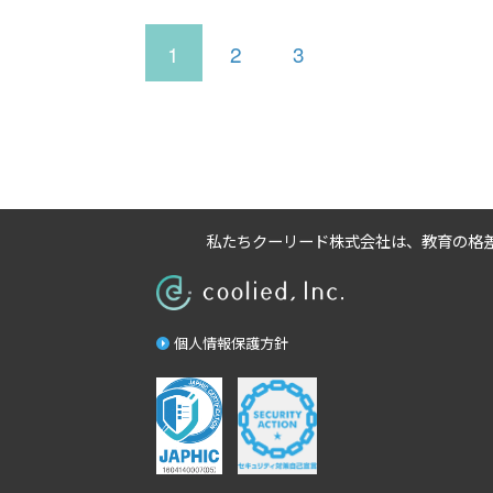
投
ペ
ペ
ペ
1
2
3
ー
ー
ー
ジ
ジ
ジ
稿
ナ
ビ
私たちクーリード株式会社は、
教育の格
ゲ
個人情報保護方針
ー
シ
ョ