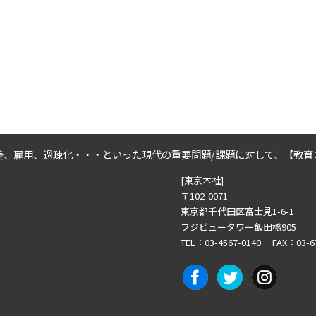
差、雇用、過疎化・・・といった
現代の重要問題/課題に対して、
【教育
[東京本社]
〒102-0071
東京都千代田区富士見1-6-1
フジビュータワー飯田橋905
TEL：03-4567-0140 FAX：03-6