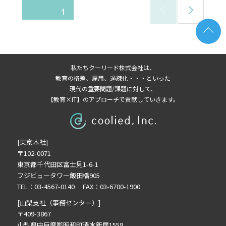
次
投
ページ
1
のペ
ージ
稿
ナ
私たちクーリード株式会社は、
教育の格差、雇用、過疎化・・・といった
ビ
現代の重要問題/課題に対して、
【教育×IT】のアプローチで貢献していきます。
ゲ
[東京本社]
ー
〒102-0071
東京都千代田区富士見1-6-1
シ
フジビュータワー飯田橋905
TEL：03-4567-0140 FAX：03-6700-1900
ョ
[山梨支社（事務センター）]
〒409-3867
山梨県中巨摩郡昭和町清水新居1559