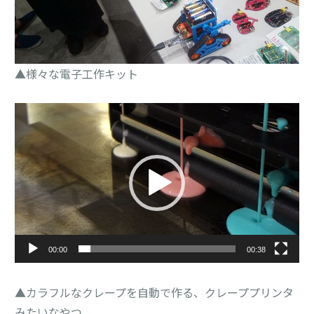
▲様々な電子工作キット
動
画
プ
レ
ー
ヤ
ー
00:00
00:38
▲カラフルなクレープを自動で作る、クレーププリンタ
みたいなやつ