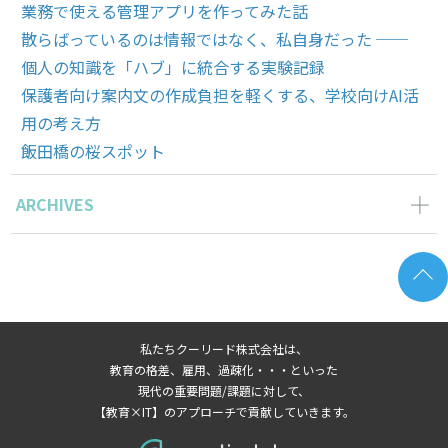
業務で使える管理アプリを作ってみた話
散らばっているのは情報ではなく、私自身だった ──
個人の知識を「ハブ」に統合する実験記録
保護者向け案内文の作成負担を軽くする、学校向けAI活
用の考え方
飯田橋の桜スポット
ARCHIVES
2026年6月の記事一覧(2)
2026年5月の記事一覧(1)
2026年4月の記事一覧(2)
2026年3月の記事一覧(1)
私たちクーリード株式会社は、
2026年2月の記事一覧(3)
教育の格差、雇用、過疎化・・・といった
2026年1月の記事一覧(3)
現代の重要問題/課題に対して、
【教育×IT】のアプローチで貢献していきます。
2025年8月の記事一覧(1)
2025年7月の記事一覧(3)