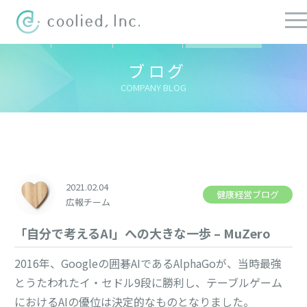
すべての記事
社長ブログ
チーフブログ
健康経営ブログ
ブログ
COMPANY BLOG
2021.02.04
健康経営ブログ
広報チーム
「自分で考えるAI」への大きな一歩 – MuZero
2016年、Googleの囲碁AIであるAlphaGoが、当時最強
とうたわれたイ・セドル9段に勝利し、テーブルゲーム
におけるAIの優位は決定的なものとなりました。