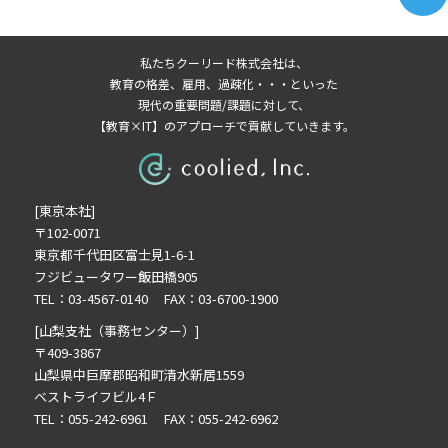
2023年11月の記事一覧(1)
2022年9月の記事一覧(1)
私たちクーリード株式会社は、
2022年8月の記事一覧(1)
教育の格差、雇用、過疎化・・・といった
2022年7月の記事一覧(1)
現代の重要問題/課題に対して、
【教育×IT】のアプローチで貢献していきます。
2022年5月の記事一覧(3)
2022年4月の記事一覧(1)
2022年3月の記事一覧(1)
[東京本社]
2022年2月の記事一覧(1)
〒102-0071
2022年1月の記事一覧(1)
東京都千代田区富士見1-6-1
2021年11月の記事一覧(1)
フジビュータワー飯田橋905
2021年9月の記事一覧(4)
TEL：03-4567-0140 FAX：03-6700-1900
2021年8月の記事一覧(3)
[山梨支社（事務センター）]
2021年6月の記事一覧(2)
〒409-3867
山梨県中巨摩郡昭和町清水新居1559
2021年4月の記事一覧(5)
ベストライフビル4Ｆ
2021年2月の記事一覧(5)
TEL：055-242-6961 FAX：055-242-6962
2021年1月の記事一覧(1)