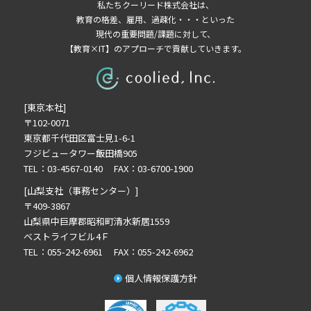
私たちクーリード株式会社は、
2022年8月の記事一覧(1)
教育の格差、雇用、過疎化・・・といった
2022年7月の記事一覧(1)
現代の重要問題/課題に対して、
【教育×IT】のアプローチで貢献していきます。
2022年5月の記事一覧(3)
2022年4月の記事一覧(1)
2022年3月の記事一覧(1)
[東京本社]
2022年2月の記事一覧(1)
〒102-0071
2022年1月の記事一覧(1)
東京都千代田区富士見1-6-1
2021年11月の記事一覧(1)
フジビュータワー飯田橋905
2021年9月の記事一覧(4)
TEL：03-4567-0140 FAX：03-6700-1900
2021年8月の記事一覧(3)
[山梨支社（事務センター）]
2021年6月の記事一覧(2)
〒409-3867
山梨県中巨摩郡昭和町清水新居1559
2021年4月の記事一覧(5)
ベストライフビル4Ｆ
2021年2月の記事一覧(5)
TEL：055-242-6961 FAX：055-242-6962
2021年1月の記事一覧(1)
個人情報保護方針
2020年12月の記事一覧(3)
2020年11月の記事一覧(4)