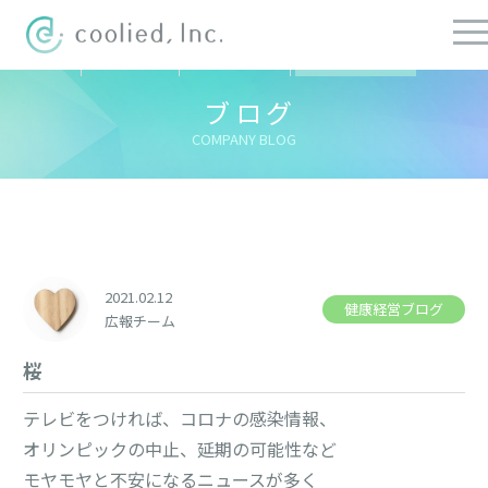
すべての記事
社長ブログ
チーフブログ
健康経営ブログ
ブログ
COMPANY BLOG
2021.02.12
健康経営ブログ
広報チーム
桜
テレビをつければ、コロナの感染情報、
オリンピックの中止、延期の可能性など
モヤモヤと不安になるニュースが多く