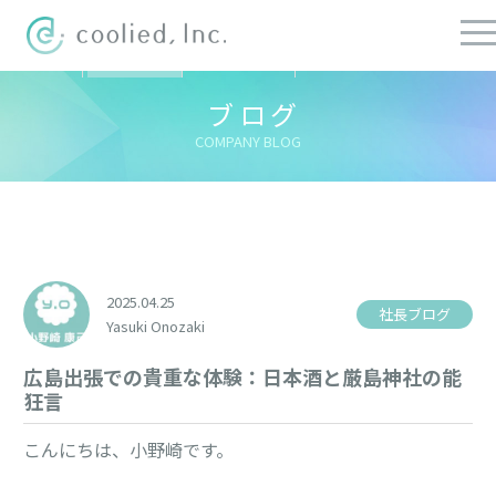
すべての記事
社長ブログ
チーフブログ
健康経営ブログ
ブログ
COMPANY BLOG
2025.04.25
社長ブログ
Yasuki Onozaki
広島出張での貴重な体験：日本酒と厳島神社の能
狂言
こんにちは、小野崎です。