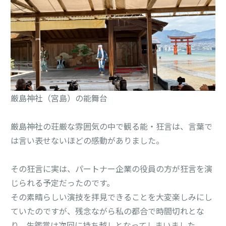
厳島神社（宮島）の能舞台
厳島神社の荘厳な雰囲気の中で観る能・狂言は、言葉で
は言い表せないほどの感動がありました。
その狂言に実は、パートナー企業の役員の方が狂言を演
じられる予定だったのです。
その素晴らしい演技を拝見できることを大変楽しみにし
ていたのですが、残念ながら私の都合で時間切れとな
り、生鑑賞は次回に持ち越しとなってしまいました。