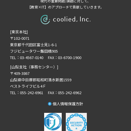
2025年6月の記事一覧(1)
現代の重要問題/課題に対して、
【教育×IT】のアプローチで貢献していきます。
2025年4月の記事一覧(1)
2025年3月の記事一覧(1)
2025年2月の記事一覧(1)
[東京本社]
2024年9月の記事一覧(1)
〒102-0071
2024年6月の記事一覧(1)
東京都千代田区富士見1-6-1
2024年5月の記事一覧(2)
フジビュータワー飯田橋905
2024年3月の記事一覧(2)
TEL：03-4567-0140 FAX：03-6700-1900
2023年10月の記事一覧(1)
[山梨支社（事務センター）]
2023年3月の記事一覧(2)
〒409-3867
山梨県中巨摩郡昭和町清水新居1559
2022年12月の記事一覧(1)
ベストライフビル4Ｆ
2022年8月の記事一覧(1)
TEL：055-242-6961 FAX：055-242-6962
2022年6月の記事一覧(1)
個人情報保護方針
2022年5月の記事一覧(1)
2022年4月の記事一覧(1)
2022年3月の記事一覧(1)