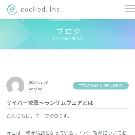
すべての記事
社長ブログ
チーフブログ
健康経営ブログ
ブログ
COMPANY BLOG
2024.07.08
学びの記録 & 技術深堀り
coolied
サイバー攻撃～ランサムウェアとは
こんにちは、チーフのOです。
今日は、昨今話題となっているサイバー攻撃についてお