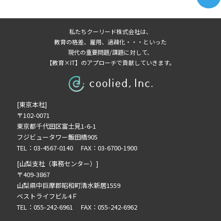
2025年10月の記事一覧(1)
2025年9月の記事一覧(1)
私たちクーリード株式会社は、
2025年8月の記事一覧(1)
教育の格差、雇用、過疎化・・・といった
2025年6月の記事一覧(1)
現代の重要問題/課題に対して、
【教育×IT】のアプローチで貢献していきます。
2025年4月の記事一覧(1)
2025年3月の記事一覧(1)
2025年2月の記事一覧(1)
[東京本社]
2024年9月の記事一覧(1)
〒102-0071
2024年6月の記事一覧(1)
東京都千代田区富士見1-6-1
2024年5月の記事一覧(2)
フジビュータワー飯田橋905
2024年3月の記事一覧(2)
TEL：03-4567-0140 FAX：03-6700-1900
2023年10月の記事一覧(1)
[山梨支社（事務センター）]
2023年3月の記事一覧(2)
〒409-3867
山梨県中巨摩郡昭和町清水新居1559
2022年12月の記事一覧(1)
ベストライフビル4Ｆ
2022年8月の記事一覧(1)
TEL：055-242-6961 FAX：055-242-6962
2022年6月の記事一覧(1)