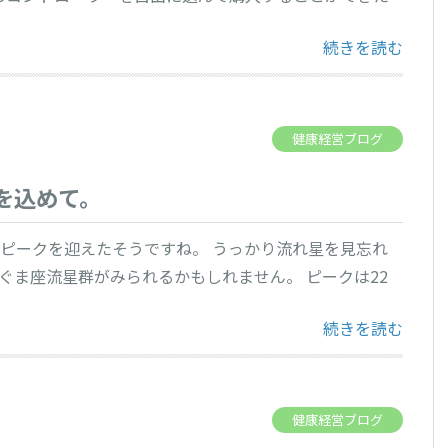
“再び巣籠り” の
続きを読む
健康経営ブログ
を込めて。
が活動ピークを迎えたそうですね。 うっかり流れ星を見忘れ
にこぐま座流星群がみられるかもしれません。 ピークは22
“流れ星に「コロ
続きを読む
健康経営ブログ