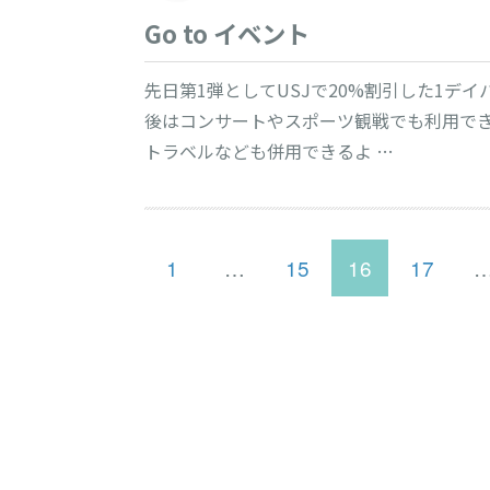
Go to イベント
先日第1弾としてUSJで20%割引した1デ
後はコンサートやスポーツ観戦でも利用できる
トラベルなども併用できるよ …
投
ペ
ペ
ペ
ペ
1
…
15
16
17
ー
ー
ー
ー
ジ
ジ
ジ
ジ
稿
ナ
ビ