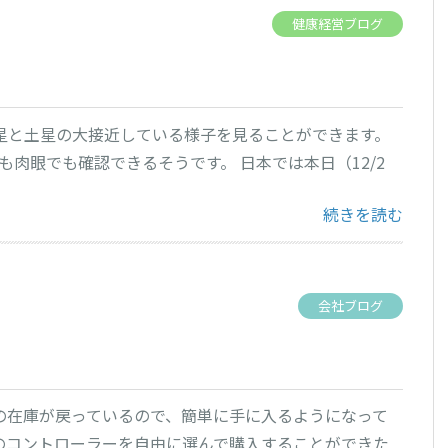
健康経営ブログ
星と土星の大接近している様子を見ることができます。
も肉眼でも確認できるそうです。 日本では本日（12/2
“冬至” の
続きを読む
会社ブログ
itchの在庫が戻っているので、簡単に手に入るようになって
コントローラーを自由に選んで購入することができた