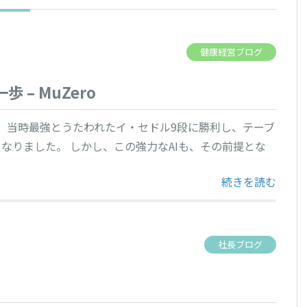
健康経営ブログ
– MuZero
haGoが、当時最強とうたわれたイ・セドル9段に勝利し、テーブ
なりました。 しかし、この強力なAIも、その前提とな
“「自分で考えるAI
続きを読む
社長ブログ
」