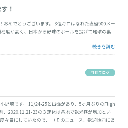
ます！
おめでとうございます。 3億キロはなれた直径900メー
難易度が高く、日本から野球のボールを投げて地球の裏
“はやぶさ2、お
続きを読む
社長ブログ
野崎です。 11/24-25と出張があり、5ヶ月ぶりのFligh
前、2020.11.21-23の３連休は各地で観光客が増加とい
度々目にしていたので、 （そのニュース、歓迎傾向にあ