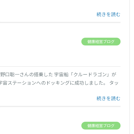
“5ヶ月ぶりのFligh
続きを読む
健康経営ブログ
 野口聡一さんの搭乗した 宇宙船「クルードラゴン」が
際宇宙ステーションへのドッキングに成功しました。 タッ
“宇宙日本食！” 
続きを読む
健康経営ブログ