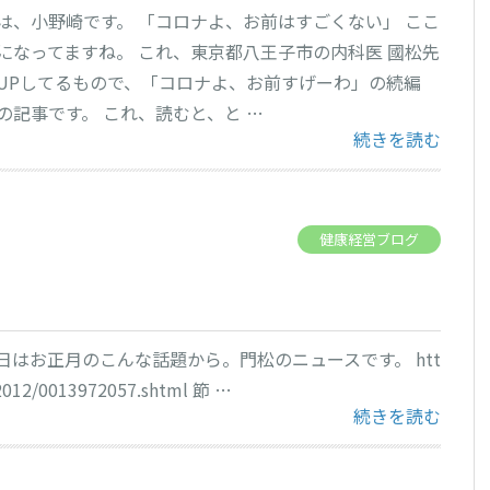
は、小野崎です。 「コロナよ、お前はすごくない」 ここ
になってますね。 これ、東京都八王子市の内科医 國松先
UPしてるもので、「コロナよ、お前すげーわ」の続編
の記事です。 これ、読むと、と …
“「コロナよ、お
続きを読む
健康経営ブログ
本日はお正月のこんな話題から。門松のニュースです。 htt
2012/0013972057.shtml 節 …
“笑う門には・・”
続きを読む