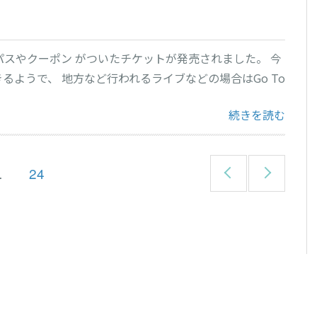
イパスやクーポン がついたチケットが発売されました。 今
ようで、 地方など行われるライブなどの場合はGo To
“Go to イベント”
続きを読む
前
次
ペ
…
24
のペ
のペ
ー
ージ
ージ
ジ